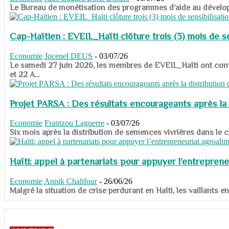
​​​​​​​Le Bureau de monétisation des programmes d’aide au dévelo
Cap-Haïtien : EVEIL_Haïti clôture trois (3) mois de sen
Economie
Jocenel DEUS
-
03/07/26
Le samedi 27 juin 2026, les membres de EVEIL_Haïti ont convié
et 22 A...
Projet PARSA : Des résultats encourageants après la 
Economie
Frantzou Laguerre
-
03/07/26
​​​​​​​Six mois après la distribution de semences vivrières dans 
Haïti: appel à partenariats pour appuyer l’entreprene
Economie
Annik Chalifour
-
26/06/26
​​​​​​​Malgré la situation de crise perdurant en Haïti, les vailla