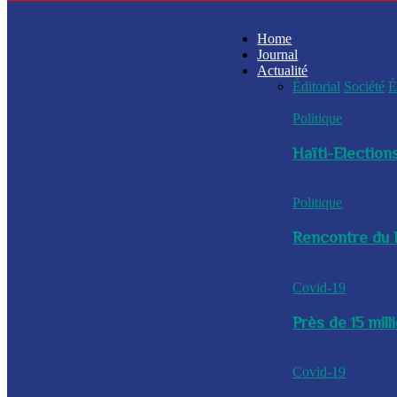
Home
Journal
Actualité
Éditorial
Société
É
Politique
Haïti-Elections
Politique
Rencontre du P
Covid-19
Près de 15 mil
Covid-19