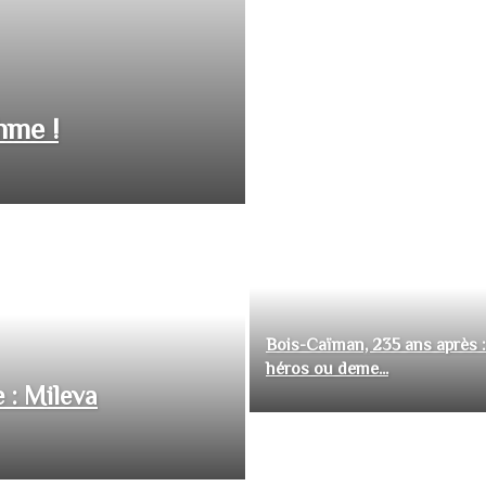
hme !
Bois-Caïman, 235 ans après :
héros ou deme...
 : Mileva