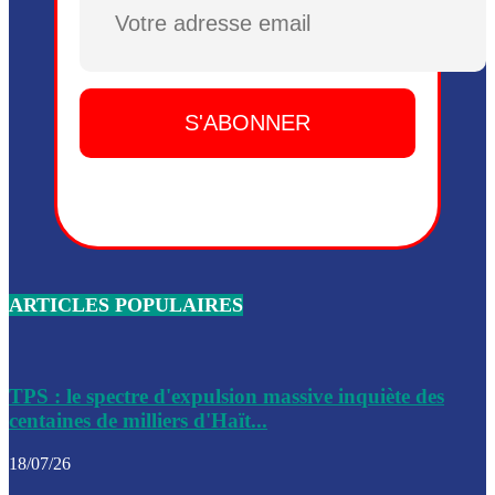
Plusieurs drones explosifs ont été largués dans la zone de 
Dieu, le mardi 2 juin.
Leslie Voltaire annonce la remise du pouvoir le 7 février, s
du 3 avril 2024
Médecins Sans Frontières (MSF) annonce la suspension de 
à Bel-Air
Nouveau Numéro d’Identification pour toute demande ou
renouvellement de passeport en Haïti
ARTICLES POPULAIRES
Le consul haïtien à Santiago démissionne, dénonçant les dif
migratoires des Haïtiens
Les forces de l’ordre ont lancé une vaste opération dans le
de Bel-Air et Bas-Delmas
TPS : le spectre d'expulsion massive inquiète des
centaines de milliers d'Haït...
Les forces de l’ordre ont réussi à neutraliser plusieurs ban
cadre d’une opération
18/07/26