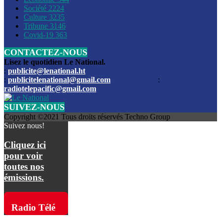
Société
2224
Culture
3235
Les funérailles du journaliste Jimmy Jean tué lors de l’atta
Tribune
3146
par les bandits
Covid-19
363
CONTACTEZ-NOUS
Des échanges de tirs entre les forces de l’ordre et des ban
signalés, mercredi
Lisez le quotidien Le National.
:
publicite@lenational.ht
:
publicitelenational@gmail.com
:
L’ancien directeur general de la police nationale d’Haiti, M
radiotelepacific@gmail.com
a été intronisé, mardi
SUIVEZ-NOUS
L’ex député Prophane Victor sous les verrous de la PNH. Il a
Copyright ©2021 Tous droits réservés Techno Group
dimanche par la DCPJ
Suivez nous!
Plus de 700 nouveaux policiers ont été gradués, vendredi, 
Cliquez ici
de Police nationale d’Haiti
pour voir
toutes nos
Le gouvernement américain a décidé de rembourser les fr
émissions.
dossier pour près de 100.000 migrants
La commission municipale de Pétion-Ville informe avoir pri
Radio Télé
mesures pour renforcer la sécurité