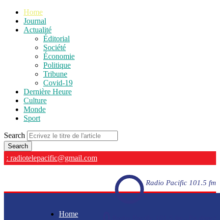
Home
Journal
Actualité
Éditorial
Société
Économie
Politique
Tribune
Covid-19
Dernière Heure
Culture
Monde
Sport
Search
: radiotelepacific@gmail.com
Radio Pacific 101.5 fm
Home
Radio Pacific 101.5 fm - En direct