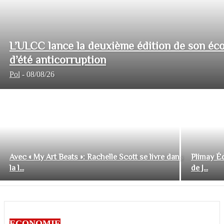
L’ULCC lance la deuxième édition de son éco
d’été anticorruption
Pol
-
08/08/26
Avec « My Art Beats »: Rachelle Scott se livre dans
Plimay Éd
la l...
de J...
ECONOMIE