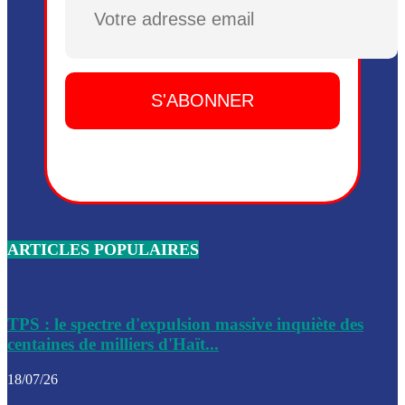
Plusieurs drones explosifs ont été largués dans la zone de 
Dieu, le mardi 2 juin.
Leslie Voltaire annonce la remise du pouvoir le 7 février, s
du 3 avril 2024
Médecins Sans Frontières (MSF) annonce la suspension de 
à Bel-Air
Nouveau Numéro d’Identification pour toute demande ou
renouvellement de passeport en Haïti
ARTICLES POPULAIRES
Le consul haïtien à Santiago démissionne, dénonçant les dif
migratoires des Haïtiens
Les forces de l’ordre ont lancé une vaste opération dans le
de Bel-Air et Bas-Delmas
TPS : le spectre d'expulsion massive inquiète des
centaines de milliers d'Haït...
Les forces de l’ordre ont réussi à neutraliser plusieurs ban
cadre d’une opération
18/07/26