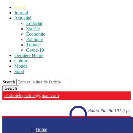
Home
Journal
Actualité
Éditorial
Société
Économie
Politique
Tribune
Covid-19
Dernière Heure
Culture
Monde
Sport
Search
: radiotelepacific@gmail.com
Radio Pacific 101.5 fm
Home
Radio Pacific 101.5 fm - En direct