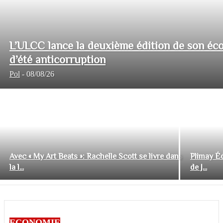
L’ULCC lance la deuxième édition de son éco
d’été anticorruption
Pol
-
08/08/26
Avec « My Art Beats »: Rachelle Scott se livre dans
Plimay Éd
la l...
de J...
ECONOMIE