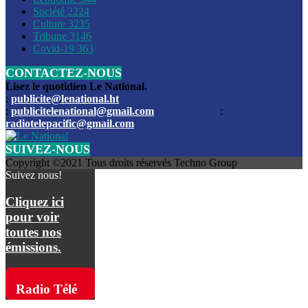
Société
2224
Culture
3235
Les funérailles du journaliste Jimmy Jean tué lors de l’atta
Tribune
3146
par les bandits
Covid-19
363
CONTACTEZ-NOUS
Des échanges de tirs entre les forces de l’ordre et des ban
signalés, mercredi
Lisez le quotidien Le National.
:
publicite@lenational.ht
:
publicitelenational@gmail.com
:
L’ancien directeur general de la police nationale d’Haiti, M
radiotelepacific@gmail.com
a été intronisé, mardi
SUIVEZ-NOUS
L’ex député Prophane Victor sous les verrous de la PNH. Il a
Copyright ©2021 Tous droits réservés Techno Group
dimanche par la DCPJ
Suivez nous!
Plus de 700 nouveaux policiers ont été gradués, vendredi, 
Cliquez ici
de Police nationale d’Haiti
pour voir
toutes nos
Le gouvernement américain a décidé de rembourser les fr
émissions.
dossier pour près de 100.000 migrants
La commission municipale de Pétion-Ville informe avoir pri
Radio Télé
mesures pour renforcer la sécurité