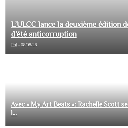
L’ULCC lance la deuxième édition d
d’été anticorruption
Pol
-
08/08/26
Avec « My Art Beats »: Rachelle Scott se 
l...