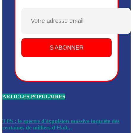
Plusieurs drones explosifs ont été largués dans la zone de 
Dieu, le mardi 2 juin.
Plusieurs drones explosifs ont été largués dans la zone de 
Dieu, le mardi 2 juin.
Leslie Voltaire annonce la remise du pouvoir le 7 février, s
du 3 avril 2024
Médecins Sans Frontières (MSF) annonce la suspension de 
à Bel-Air
Nouveau Numéro d’Identification pour toute demande ou
renouvellement de passeport en Haïti
ARTICLES POPULAIRES
Le consul haïtien à Santiago démissionne, dénonçant les dif
migratoires des Haïtiens
Les forces de l’ordre ont lancé une vaste opération dans le
de Bel-Air et Bas-Delmas
TPS : le spectre d'expulsion massive inquiète des
centaines de milliers d'Haït...