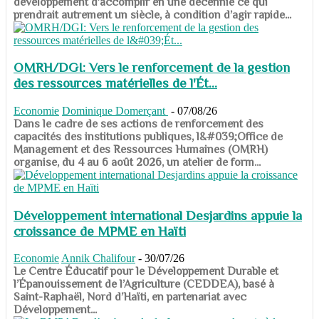
développement d’accomplir en une décennie ce qui
prendrait autrement un siècle, à condition d’agir rapide...
OMRH/DGI: Vers le renforcement de la gestion
des ressources matérielles de l'Ét...
Economie
Dominique Domerçant
-
07/08/26
Dans le cadre de ses actions de renforcement des
capacités des institutions publiques, l&#039;Office de
Management et des Ressources Humaines (OMRH)
organise, du 4 au 6 août 2026, un atelier de form...
Développement international Desjardins appuie la
croissance de MPME en Haïti
Economie
Annik Chalifour
-
30/07/26
​​​​​​​Le Centre Éducatif pour le Développement Durable et
l’Épanouissement de l’Agriculture (CEDDEA), basé à
Saint-Raphaël, Nord d’Haïti, en partenariat avec
Développement...