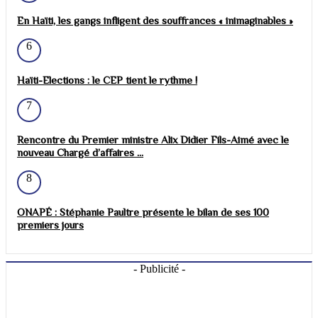
En Haïti, les gangs infligent des souffrances « inimaginables »
6
Haïti-Elections : le CEP tient le rythme !
7
Rencontre du Premier ministre Alix Didier Fils-Aimé avec le
nouveau Chargé d’affaires ...
8
ONAPÉ : Stéphanie Paultre présente le bilan de ses 100
premiers jours
- Publicité -