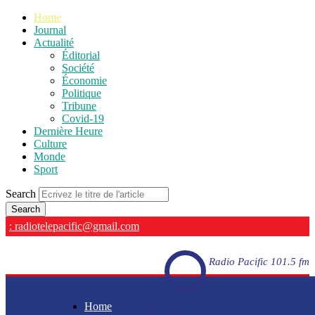
Home
Journal
Actualité
Éditorial
Société
Économie
Politique
Tribune
Covid-19
Dernière Heure
Culture
Monde
Sport
Search
: radiotelepacific@gmail.com
Radio Pacific 101.5 fm
Home
Radio Pacific 101.5 fm - En direct