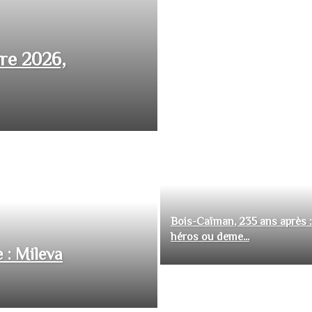
bre 2026,
Bois-Caïman, 235 ans après :
héros ou deme...
 : Mileva