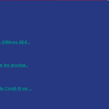
 d’élèves d&#...
 les prochai...
e Covid-19 en ...