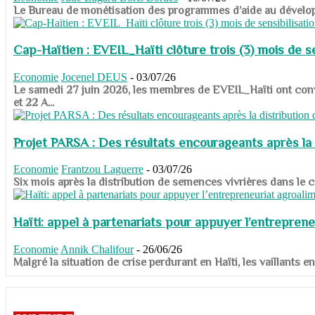
​​​​​​​Le Bureau de monétisation des programmes d’aide au dévelo
Cap-Haïtien : EVEIL_Haïti clôture trois (3) mois de sen
Economie
Jocenel DEUS
-
03/07/26
Le samedi 27 juin 2026, les membres de EVEIL_Haïti ont convié
et 22 A...
Projet PARSA : Des résultats encourageants après la 
Economie
Frantzou Laguerre
-
03/07/26
​​​​​​​Six mois après la distribution de semences vivrières dans 
Haïti: appel à partenariats pour appuyer l’entreprene
Economie
Annik Chalifour
-
26/06/26
​​​​​​​Malgré la situation de crise perdurant en Haïti, les vailla