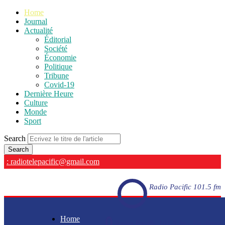
Home
Journal
Actualité
Éditorial
Société
Économie
Politique
Tribune
Covid-19
Dernière Heure
Culture
Monde
Sport
Search
: radiotelepacific@gmail.com
Radio Pacific 101.5 fm
Home
Radio Pacific 101.5 fm - En direct