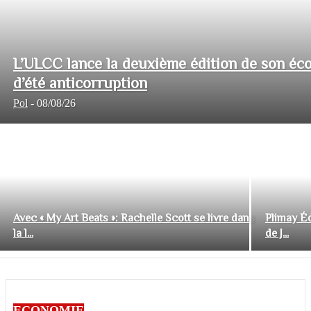
L’ULCC lance la deuxième édition de son éco
d’été anticorruption
Pol
-
08/08/26
Avec « My Art Beats »: Rachelle Scott se livre dans
Plimay Éd
la l...
de J...
ECONOMIE