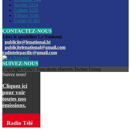
Société
2224
Culture
3235
Les funérailles du journaliste Jimmy Jean tué lors de l’atta
Tribune
3146
par les bandits
Covid-19
363
CONTACTEZ-NOUS
Des échanges de tirs entre les forces de l’ordre et des ban
signalés, mercredi
Lisez le quotidien Le National.
:
publicite@lenational.ht
:
publicitelenational@gmail.com
:
L’ancien directeur general de la police nationale d’Haiti, M
radiotelepacific@gmail.com
a été intronisé, mardi
SUIVEZ-NOUS
L’ex député Prophane Victor sous les verrous de la PNH. Il a
Copyright ©2021 Tous droits réservés Techno Group
dimanche par la DCPJ
Suivez nous!
Plus de 700 nouveaux policiers ont été gradués, vendredi, 
Cliquez ici
de Police nationale d’Haiti
pour voir
toutes nos
Le gouvernement américain a décidé de rembourser les fr
émissions.
dossier pour près de 100.000 migrants
La commission municipale de Pétion-Ville informe avoir pri
Radio Télé
mesures pour renforcer la sécurité