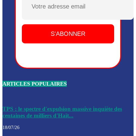
Plusieurs drones explosifs ont été largués dans la zone de 
Dieu, le mardi 2 juin.
Leslie Voltaire annonce la remise du pouvoir le 7 février, s
du 3 avril 2024
Médecins Sans Frontières (MSF) annonce la suspension de 
à Bel-Air
Nouveau Numéro d’Identification pour toute demande ou
renouvellement de passeport en Haïti
ARTICLES POPULAIRES
Le consul haïtien à Santiago démissionne, dénonçant les dif
migratoires des Haïtiens
Les forces de l’ordre ont lancé une vaste opération dans le
de Bel-Air et Bas-Delmas
TPS : le spectre d'expulsion massive inquiète des
centaines de milliers d'Haït...
Les forces de l’ordre ont réussi à neutraliser plusieurs ban
cadre d’une opération
18/07/26