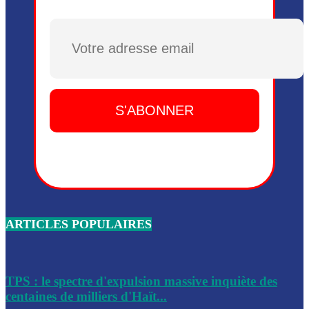
Plusieurs drones explosifs ont été largués dans la zone de 
Dieu, le mardi 2 juin.
Plusieurs drones explosifs ont été largués dans la zone de 
Dieu, le mardi 2 juin.
Leslie Voltaire annonce la remise du pouvoir le 7 février, s
du 3 avril 2024
Médecins Sans Frontières (MSF) annonce la suspension de 
à Bel-Air
Nouveau Numéro d’Identification pour toute demande ou
renouvellement de passeport en Haïti
ARTICLES POPULAIRES
Le consul haïtien à Santiago démissionne, dénonçant les dif
migratoires des Haïtiens
Les forces de l’ordre ont lancé une vaste opération dans le
de Bel-Air et Bas-Delmas
TPS : le spectre d'expulsion massive inquiète des
centaines de milliers d'Haït...