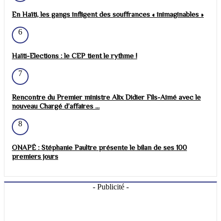
En Haïti, les gangs infligent des souffrances « inimaginables »
6
Haïti-Elections : le CEP tient le rythme !
7
Rencontre du Premier ministre Alix Didier Fils-Aimé avec le
nouveau Chargé d’affaires ...
8
ONAPÉ : Stéphanie Paultre présente le bilan de ses 100
premiers jours
- Publicité -