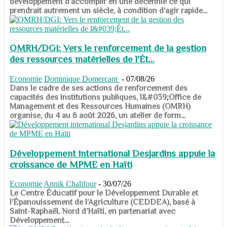
développement d’accomplir en une décennie ce qui
prendrait autrement un siècle, à condition d’agir rapide...
OMRH/DGI: Vers le renforcement de la gestion
des ressources matérielles de l'Ét...
Economie
Dominique Domerçant
-
07/08/26
Dans le cadre de ses actions de renforcement des
capacités des institutions publiques, l&#039;Office de
Management et des Ressources Humaines (OMRH)
organise, du 4 au 6 août 2026, un atelier de form...
Développement international Desjardins appuie la
croissance de MPME en Haïti
Economie
Annik Chalifour
-
30/07/26
​​​​​​​Le Centre Éducatif pour le Développement Durable et
l’Épanouissement de l’Agriculture (CEDDEA), basé à
Saint-Raphaël, Nord d’Haïti, en partenariat avec
Développement...