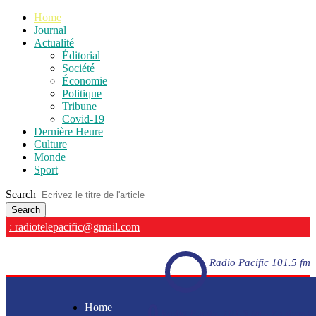
Home
Journal
Actualité
Éditorial
Société
Économie
Politique
Tribune
Covid-19
Dernière Heure
Culture
Monde
Sport
Search
: radiotelepacific@gmail.com
Radio Pacific 101.5 fm
Home
Radio Pacific 101.5 fm - En direct