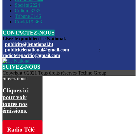
Société
2224
Culture
3235
Les funérailles du journaliste Jimmy Jean tué lors de l’atta
Tribune
3146
par les bandits
Covid-19
363
CONTACTEZ-NOUS
Des échanges de tirs entre les forces de l’ordre et des ban
signalés, mercredi
Lisez le quotidien Le National.
:
publicite@lenational.ht
:
publicitelenational@gmail.com
:
L’ancien directeur general de la police nationale d’Haiti, M
radiotelepacific@gmail.com
a été intronisé, mardi
SUIVEZ-NOUS
L’ex député Prophane Victor sous les verrous de la PNH. Il a
Copyright ©2021 Tous droits réservés Techno Group
dimanche par la DCPJ
Suivez nous!
Plus de 700 nouveaux policiers ont été gradués, vendredi, 
Cliquez ici
de Police nationale d’Haiti
pour voir
toutes nos
Le gouvernement américain a décidé de rembourser les fr
émissions.
dossier pour près de 100.000 migrants
La commission municipale de Pétion-Ville informe avoir pri
Radio Télé
mesures pour renforcer la sécurité