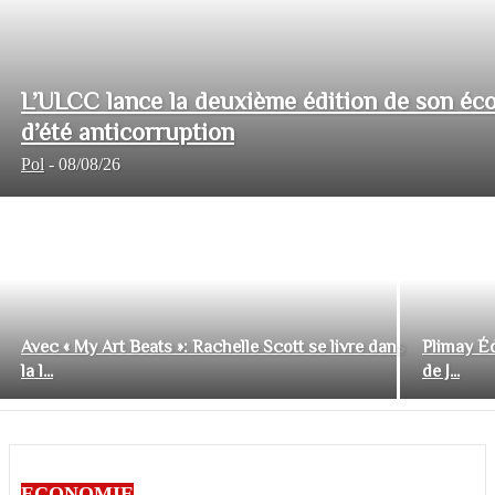
L’ULCC lance la deuxième édition de son éco
d’été anticorruption
Pol
-
08/08/26
Avec « My Art Beats »: Rachelle Scott se livre dans
Plimay Éd
la l...
de J...
ECONOMIE