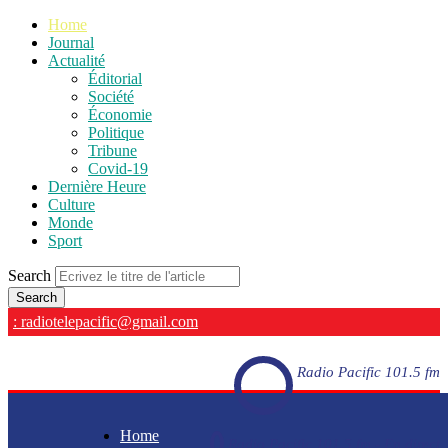
Home
Journal
Actualité
Éditorial
Société
Économie
Politique
Tribune
Covid-19
Dernière Heure
Culture
Monde
Sport
Search
: radiotelepacific@gmail.com
Radio Pacific 101.5 fm
Home
Radio Pacific 101.5 fm - En direct