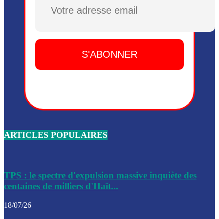
Plusieurs drones explosifs ont été largués dans la zone de 
Dieu, le mardi 2 juin.
Leslie Voltaire annonce la remise du pouvoir le 7 février, s
du 3 avril 2024
Médecins Sans Frontières (MSF) annonce la suspension de 
à Bel-Air
Nouveau Numéro d’Identification pour toute demande ou
renouvellement de passeport en Haïti
ARTICLES POPULAIRES
Le consul haïtien à Santiago démissionne, dénonçant les dif
migratoires des Haïtiens
Les forces de l’ordre ont lancé une vaste opération dans le
de Bel-Air et Bas-Delmas
TPS : le spectre d'expulsion massive inquiète des
centaines de milliers d'Haït...
Les forces de l’ordre ont réussi à neutraliser plusieurs ban
cadre d’une opération
18/07/26