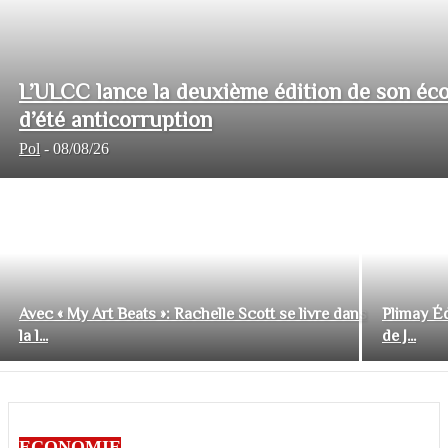
L’ULCC lance la deuxième édition de son éco
d’été anticorruption
Pol
-
08/08/26
Avec « My Art Beats »: Rachelle Scott se livre dans
Plimay Éd
la l...
de J...
ECONOMIE