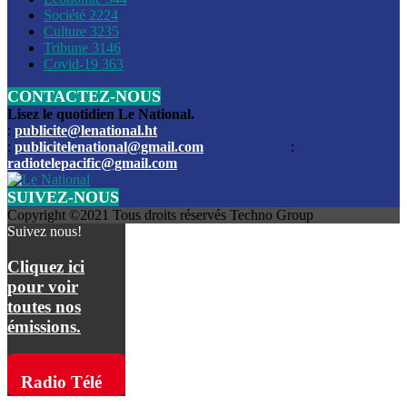
Société
2224
Culture
3235
Les funérailles du journaliste Jimmy Jean tué lors de l’atta
Tribune
3146
par les bandits
Covid-19
363
CONTACTEZ-NOUS
Des échanges de tirs entre les forces de l’ordre et des ban
signalés, mercredi
Lisez le quotidien Le National.
:
publicite@lenational.ht
:
publicitelenational@gmail.com
:
L’ancien directeur general de la police nationale d’Haiti, M
radiotelepacific@gmail.com
a été intronisé, mardi
SUIVEZ-NOUS
L’ex député Prophane Victor sous les verrous de la PNH. Il a
Copyright ©2021 Tous droits réservés Techno Group
dimanche par la DCPJ
Suivez nous!
Plus de 700 nouveaux policiers ont été gradués, vendredi, 
Cliquez ici
de Police nationale d’Haiti
pour voir
toutes nos
Le gouvernement américain a décidé de rembourser les fr
émissions.
dossier pour près de 100.000 migrants
La commission municipale de Pétion-Ville informe avoir pri
Radio Télé
mesures pour renforcer la sécurité