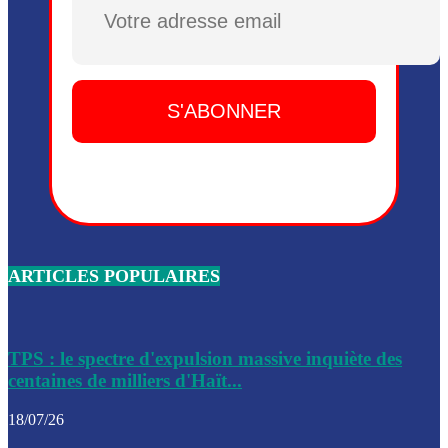
Plusieurs drones explosifs ont été largués dans la zone de 
Dieu, le mardi 2 juin.
Leslie Voltaire annonce la remise du pouvoir le 7 février, s
du 3 avril 2024
Médecins Sans Frontières (MSF) annonce la suspension de 
à Bel-Air
Nouveau Numéro d’Identification pour toute demande ou
renouvellement de passeport en Haïti
ARTICLES POPULAIRES
Le consul haïtien à Santiago démissionne, dénonçant les dif
migratoires des Haïtiens
Les forces de l’ordre ont lancé une vaste opération dans le
de Bel-Air et Bas-Delmas
TPS : le spectre d'expulsion massive inquiète des
centaines de milliers d'Haït...
Les forces de l’ordre ont réussi à neutraliser plusieurs ban
cadre d’une opération
18/07/26