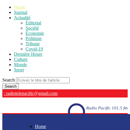
Home
Journal
Actualité
Éditorial
Société
Économie
Politique
Tribune
Covid-19
Dernière Heure
Culture
Monde
Sport
Search
: radiotelepacific@gmail.com
Radio Pacific 101.5 fm
Home
Radio Pacific 101.5 fm - En direct