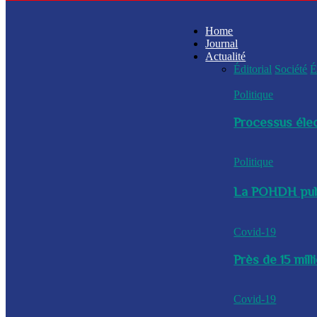
Home
Journal
Actualité
Éditorial
Société
É
Politique
Processus élec
Politique
La POHDH publi
Covid-19
Près de 15 mil
Covid-19