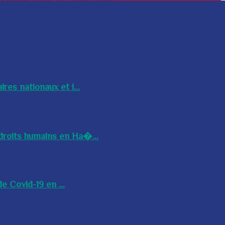
res nationaux et i...
droits humains en Ha�...
e Covid-19 en ...