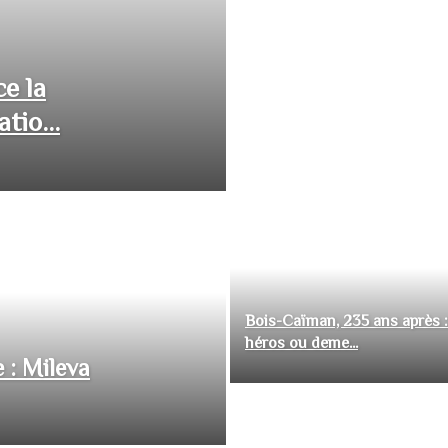
ce la
tio...
Bois-Caïman, 235 ans après :
héros ou deme...
 : Mileva