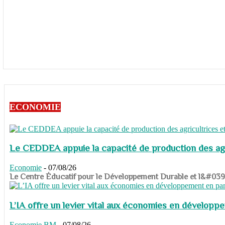
ECONOMIE
Le CEDDEA appuie la capacité de production des agri
Economie
-
07/08/26
​​​​​​​Le Centre Éducatif pour le Développement Durable et l&#
L’IA offre un levier vital aux économies en dévelop
Economie
BM
-
07/08/26