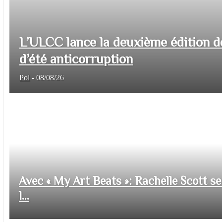
L’ULCC lance la deuxième édition d
d’été anticorruption
Pol
-
08/08/26
Avec « My Art Beats »: Rachelle Scott se 
l...