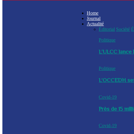
Home
Journal
Actualité
Éditorial
Société
É
Politique
L’ULCC lance l
Politique
L’OCCEDH sensi
Covid-19
Près de 15 mil
Covid-19