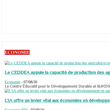
ECONOMIE
Le CEDDEA appuie la capacité de production des agri
Economie
-
07/08/26
​​​​​​​Le Centre Éducatif pour le Développement Durable et l&#
L’IA offre un levier vital aux économies en dévelop
Economie
BM
-
07/08/26