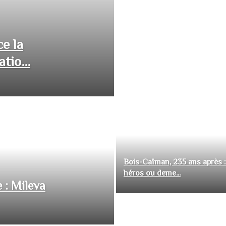
ce la
tio...
Bois-Caïman, 235 ans après :
héros ou deme...
 : Mileva