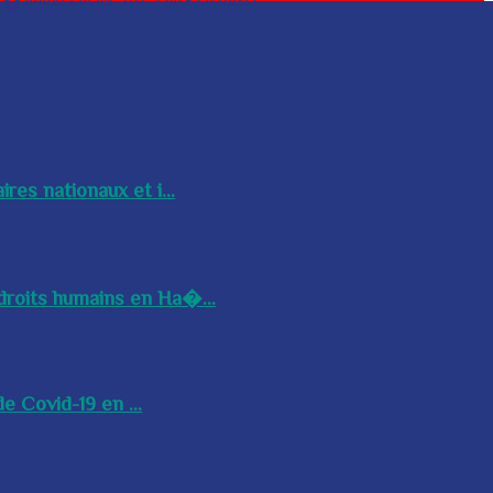
res nationaux et i...
droits humains en Ha�...
e Covid-19 en ...