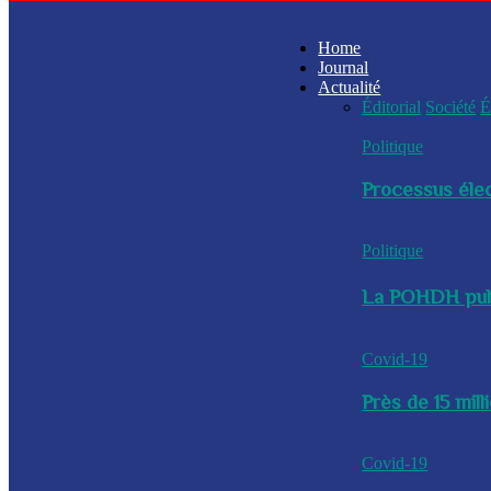
Home
Journal
Actualité
Éditorial
Société
É
Politique
Processus élec
Politique
La POHDH publi
Covid-19
Près de 15 mil
Covid-19