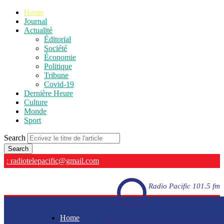
Home
Journal
Actualité
Éditorial
Société
Économie
Politique
Tribune
Covid-19
Dernière Heure
Culture
Monde
Sport
Search
: radiotelepacific@gmail.com
Radio Pacific 101.5 fm
Home
Radio Pacific 101.5 fm - En direct