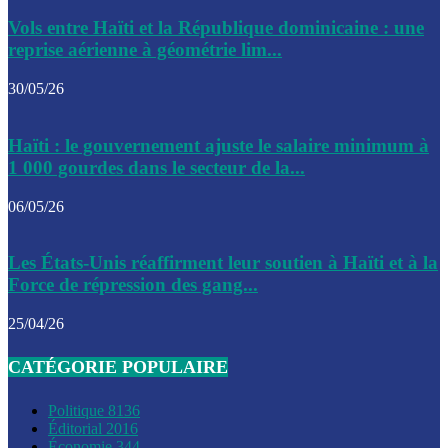
Le CEP a publié mardi le nouveau calendrier électoral pour
Vols entre Haïti et la République dominicaine : une
l’organisation des élections dans le pays
reprise aérienne à géométrie lim...
La DGI promet une solution aux problèmes d’immatriculatio
30/05/26
Gustavo Petro : Un appel à la solidarité entre Haïti et la C
Haïti : le gouvernement ajuste le salaire minimum à
des solutions communes
1 000 gourdes dans le secteur de la...
Le CPT envisage de moderniser l’aéroport du Cap-Haitien 
06/05/26
construire un autre aéroport
Le président colombien, Gustavo Petro, a visité la ville de 
Les États-Unis réaffirment leur soutien à Haïti et à la
mercredi
Force de répression des gang...
Le conseiller-président, Fritz Alphonse Jean, plaide pour l’
25/04/26
aide de 200M$ pour Haïti
CATÉGORIE POPULAIRE
Jour J – 2, des délégations commencent à arriver à Jacmel 
conseil des ministres
Politique
8136
Éditorial
2016
Le gouvernement a inauguré ce vendredi le port commercia
Économie
344
Louis du Sud