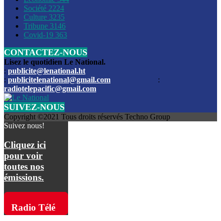
Société
2224
Culture
3235
Les funérailles du journaliste Jimmy Jean tué lors de l’atta
Tribune
3146
par les bandits
Covid-19
363
CONTACTEZ-NOUS
Des échanges de tirs entre les forces de l’ordre et des ban
signalés, mercredi
Lisez le quotidien Le National.
:
publicite@lenational.ht
:
publicitelenational@gmail.com
:
L’ancien directeur general de la police nationale d’Haiti, M
radiotelepacific@gmail.com
a été intronisé, mardi
SUIVEZ-NOUS
L’ex député Prophane Victor sous les verrous de la PNH. Il a
Copyright ©2021 Tous droits réservés Techno Group
dimanche par la DCPJ
Suivez nous!
Plus de 700 nouveaux policiers ont été gradués, vendredi, 
Cliquez ici
de Police nationale d’Haiti
pour voir
toutes nos
Le gouvernement américain a décidé de rembourser les fr
émissions.
dossier pour près de 100.000 migrants
La commission municipale de Pétion-Ville informe avoir pri
Radio Télé
mesures pour renforcer la sécurité