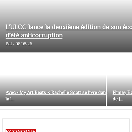
L’ULCC lance la deuxième édition de son éco
d’été anticorruption
Pol
-
08/08/26
Avec « My Art Beats »: Rachelle Scott se livre dans
Plimay Éd
la l...
de J...
ECONOMIE