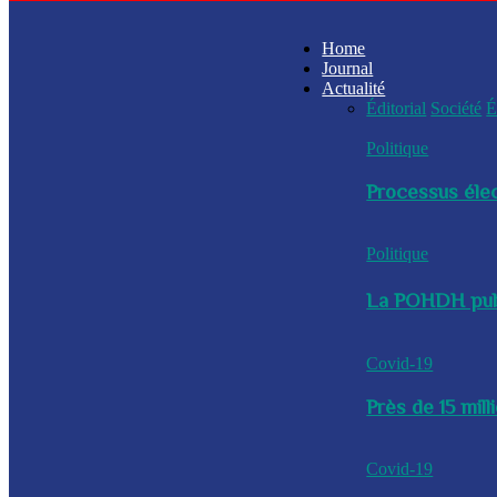
Home
Journal
Actualité
Éditorial
Société
É
Politique
Processus élec
Politique
La POHDH publi
Covid-19
Près de 15 mil
Covid-19