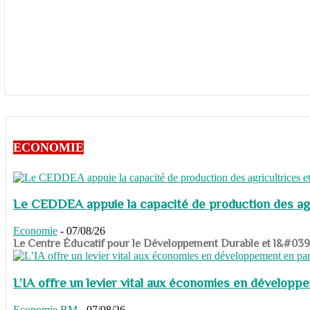
ECONOMIE
Le CEDDEA appuie la capacité de production des agri
Economie
-
07/08/26
​​​​​​​Le Centre Éducatif pour le Développement Durable et l&#
L’IA offre un levier vital aux économies en dévelop
Economie
BM
-
07/08/26