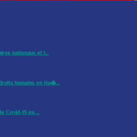
res nationaux et i...
droits humains en Ha�...
e Covid-19 en ...