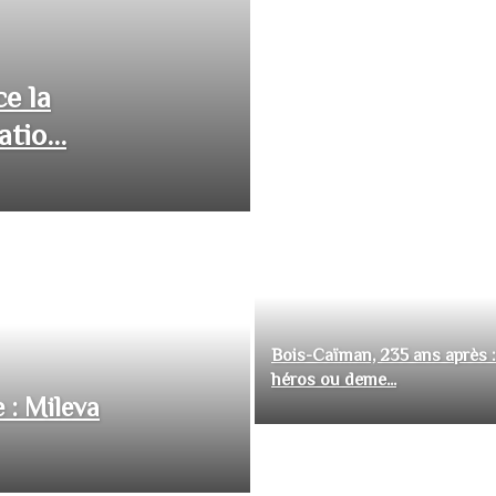
ce la
tio...
Bois-Caïman, 235 ans après :
héros ou deme...
 : Mileva