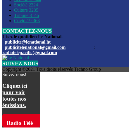
Société
2224
Culture
3235
Les funérailles du journaliste Jimmy Jean tué lors de l’atta
Tribune
3146
par les bandits
Covid-19
363
CONTACTEZ-NOUS
Des échanges de tirs entre les forces de l’ordre et des ban
signalés, mercredi
Lisez le quotidien Le National.
:
publicite@lenational.ht
:
publicitelenational@gmail.com
:
L’ancien directeur general de la police nationale d’Haiti, M
radiotelepacific@gmail.com
a été intronisé, mardi
SUIVEZ-NOUS
L’ex député Prophane Victor sous les verrous de la PNH. Il a
Copyright ©2021 Tous droits réservés Techno Group
dimanche par la DCPJ
Suivez nous!
Plus de 700 nouveaux policiers ont été gradués, vendredi, 
Cliquez ici
de Police nationale d’Haiti
pour voir
toutes nos
Le gouvernement américain a décidé de rembourser les fr
émissions.
dossier pour près de 100.000 migrants
La commission municipale de Pétion-Ville informe avoir pri
Radio Télé
mesures pour renforcer la sécurité