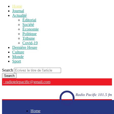
Home
Journal
Actualité
Éditorial
Société
Économie
Politique
Tribune
Covid-19
Dernière Heure
Culture
Monde
Sport
Search
: radiotelepacific@gmail.com
Radio Pacific 101.5 fm
Home
Radio Pacific 101.5 fm - En direct