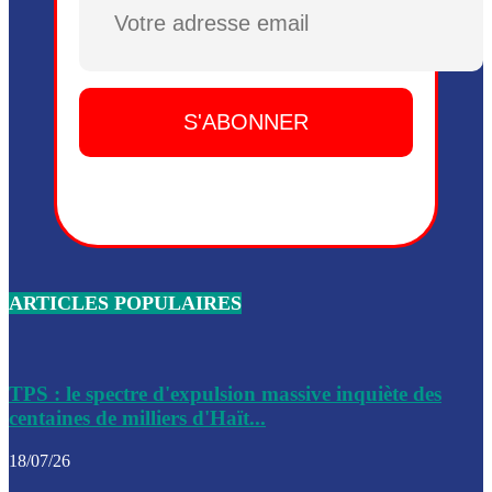
Plusieurs drones explosifs ont été largués dans la zone de 
Dieu, le mardi 2 juin.
Leslie Voltaire annonce la remise du pouvoir le 7 février, s
du 3 avril 2024
Médecins Sans Frontières (MSF) annonce la suspension de 
à Bel-Air
Nouveau Numéro d’Identification pour toute demande ou
renouvellement de passeport en Haïti
ARTICLES POPULAIRES
Le consul haïtien à Santiago démissionne, dénonçant les dif
migratoires des Haïtiens
Les forces de l’ordre ont lancé une vaste opération dans le
de Bel-Air et Bas-Delmas
TPS : le spectre d'expulsion massive inquiète des
centaines de milliers d'Haït...
Les forces de l’ordre ont réussi à neutraliser plusieurs ban
cadre d’une opération
18/07/26