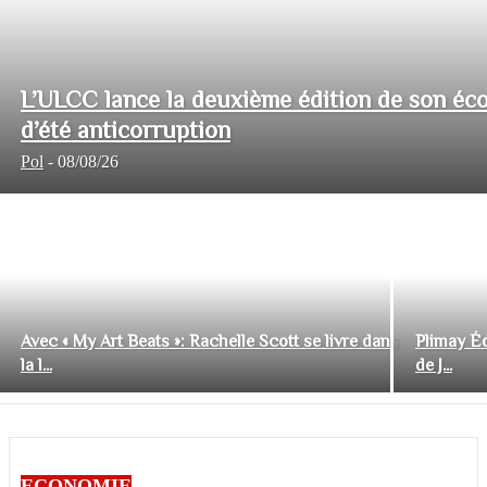
L’ULCC lance la deuxième édition de son éco
d’été anticorruption
Pol
-
08/08/26
Avec « My Art Beats »: Rachelle Scott se livre dans
Plimay Éd
la l...
de J...
ECONOMIE