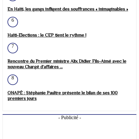
En Haïti, les gangs infligent des souffrances « inimaginables »
6
Haïti-Elections : le CEP tient le rythme !
7
Rencontre du Premier ministre Alix Didier Fils-Aimé avec le
nouveau Chargé d’affaires ...
8
ONAPÉ : Stéphanie Paultre présente le bilan de ses 100
premiers jours
- Publicité -