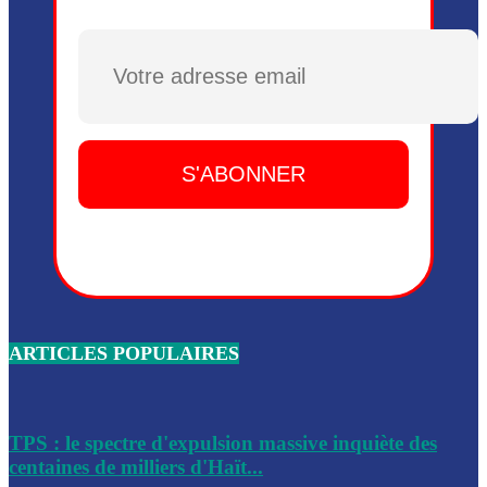
Plusieurs drones explosifs ont été largués dans la zone de 
Dieu, le mardi 2 juin.
Plusieurs drones explosifs ont été largués dans la zone de 
Dieu, le mardi 2 juin.
Leslie Voltaire annonce la remise du pouvoir le 7 février, s
du 3 avril 2024
Médecins Sans Frontières (MSF) annonce la suspension de 
à Bel-Air
Nouveau Numéro d’Identification pour toute demande ou
renouvellement de passeport en Haïti
ARTICLES POPULAIRES
Le consul haïtien à Santiago démissionne, dénonçant les dif
migratoires des Haïtiens
Les forces de l’ordre ont lancé une vaste opération dans le
de Bel-Air et Bas-Delmas
TPS : le spectre d'expulsion massive inquiète des
centaines de milliers d'Haït...