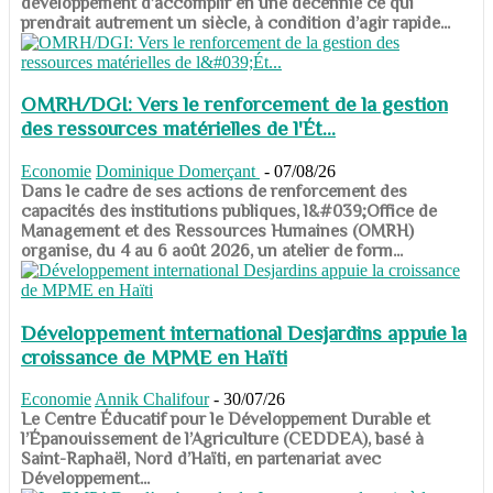
développement d’accomplir en une décennie ce qui
prendrait autrement un siècle, à condition d’agir rapide...
OMRH/DGI: Vers le renforcement de la gestion
des ressources matérielles de l'Ét...
Economie
Dominique Domerçant
-
07/08/26
Dans le cadre de ses actions de renforcement des
capacités des institutions publiques, l&#039;Office de
Management et des Ressources Humaines (OMRH)
organise, du 4 au 6 août 2026, un atelier de form...
Développement international Desjardins appuie la
croissance de MPME en Haïti
Economie
Annik Chalifour
-
30/07/26
​​​​​​​Le Centre Éducatif pour le Développement Durable et
l’Épanouissement de l’Agriculture (CEDDEA), basé à
Saint-Raphaël, Nord d’Haïti, en partenariat avec
Développement...