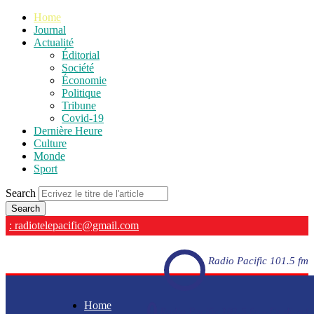
Home
Journal
Actualité
Éditorial
Société
Économie
Politique
Tribune
Covid-19
Dernière Heure
Culture
Monde
Sport
Search
: radiotelepacific@gmail.com
Radio Pacific 101.5 fm
Home
Radio Pacific 101.5 fm - En direct