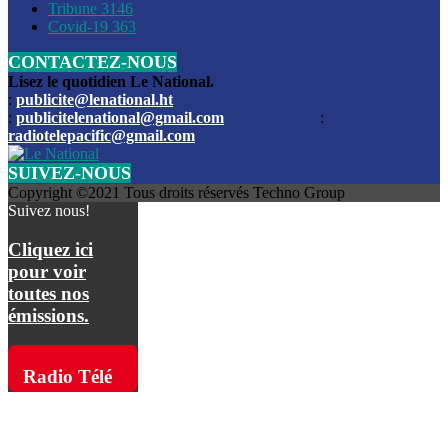
Les funérailles du journaliste Jimmy Jean tué lors de l’atta
Tribune
3146
par les bandits
Covid-19
363
CONTACTEZ-NOUS
Des échanges de tirs entre les forces de l’ordre et des ban
signalés, mercredi
Lisez le quotidien Le National.
:
publicite@lenational.ht
:
publicitelenational@gmail.com
:
L’ancien directeur general de la police nationale d’Haiti, M
radiotelepacific@gmail.com
a été intronisé, mardi
SUIVEZ-NOUS
L’ex député Prophane Victor sous les verrous de la PNH. Il a
Copyright ©2021 Tous droits réservés Techno Group
dimanche par la DCPJ
Suivez nous!
Plus de 700 nouveaux policiers ont été gradués, vendredi, 
Cliquez ici
de Police nationale d’Haiti
pour voir
toutes nos
Le gouvernement américain a décidé de rembourser les fr
émissions.
dossier pour près de 100.000 migrants
La commission municipale de Pétion-Ville informe avoir pri
Radio Télé
mesures pour renforcer la sécurité
Pacific sur
L’Administration fédérale de l’Aviation (FAA) a atténué l’int
vols vers Haïti