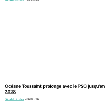
Océane Toussaint prolonge avec le PSG jusqu’en
2028
Gérald Bordes
-
06/08/26