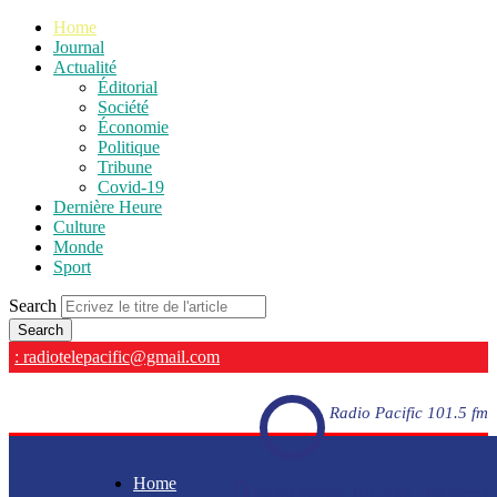
Home
Journal
Actualité
Éditorial
Société
Économie
Politique
Tribune
Covid-19
Dernière Heure
Culture
Monde
Sport
Search
: radiotelepacific@gmail.com
Radio Pacific 101.5 fm
Home
Radio Pacific 101.5 fm - En direct