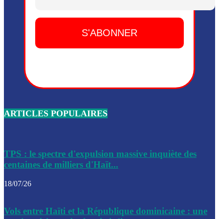
Dieu, le mardi 2 juin.
Leslie Voltaire annonce la remise du pouvoir le 7 février, s
du 3 avril 2024
Médecins Sans Frontières (MSF) annonce la suspension de 
à Bel-Air
Nouveau Numéro d’Identification pour toute demande ou
renouvellement de passeport en Haïti
ARTICLES POPULAIRES
Le consul haïtien à Santiago démissionne, dénonçant les dif
migratoires des Haïtiens
Les forces de l’ordre ont lancé une vaste opération dans le
de Bel-Air et Bas-Delmas
TPS : le spectre d'expulsion massive inquiète des
centaines de milliers d'Haït...
Les forces de l’ordre ont réussi à neutraliser plusieurs ban
cadre d’une opération
18/07/26
Le CEP a publié mardi le nouveau calendrier électoral pour
Vols entre Haïti et la République dominicaine : une
l’organisation des élections dans le pays