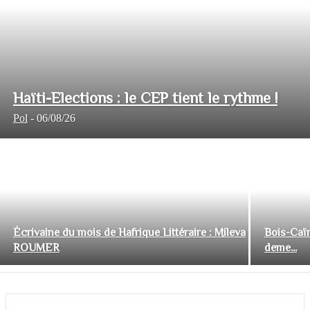
Haïti-Elections : le CEP tient le rythme !
Pol
-
06/08/26
Écrivaine du mois de Hafrique Littéraire : Mileva
Bois-Caïm
ROUMER
deme...