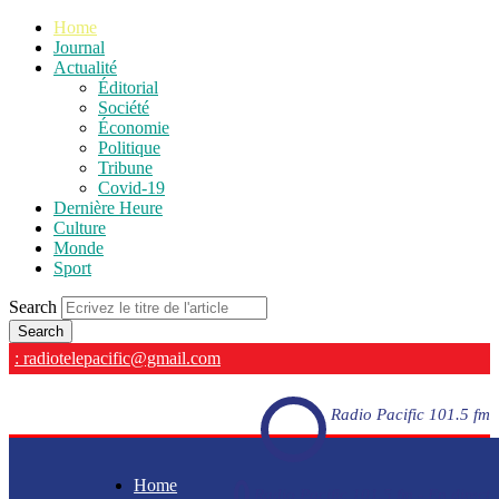
Home
Journal
Actualité
Éditorial
Société
Économie
Politique
Tribune
Covid-19
Dernière Heure
Culture
Monde
Sport
Search
: radiotelepacific@gmail.com
Radio Pacific 101.5 fm
Home
Radio Pacific 101.5 fm - En direct