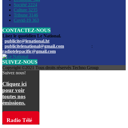
Société
2224
Culture
3235
Les funérailles du journaliste Jimmy Jean tué lors de l’atta
Tribune
3146
par les bandits
Covid-19
363
CONTACTEZ-NOUS
Des échanges de tirs entre les forces de l’ordre et des ban
signalés, mercredi
Lisez le quotidien Le National.
:
publicite@lenational.ht
:
publicitelenational@gmail.com
:
L’ancien directeur general de la police nationale d’Haiti, M
radiotelepacific@gmail.com
a été intronisé, mardi
SUIVEZ-NOUS
L’ex député Prophane Victor sous les verrous de la PNH. Il a
Copyright ©2021 Tous droits réservés Techno Group
dimanche par la DCPJ
Suivez nous!
Plus de 700 nouveaux policiers ont été gradués, vendredi, 
Cliquez ici
de Police nationale d’Haiti
pour voir
toutes nos
Le gouvernement américain a décidé de rembourser les fr
émissions.
dossier pour près de 100.000 migrants
La commission municipale de Pétion-Ville informe avoir pri
Radio Télé
mesures pour renforcer la sécurité