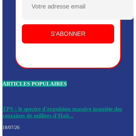
Plusieurs drones explosifs ont été largués dans la zone de 
Dieu, le mardi 2 juin.
Leslie Voltaire annonce la remise du pouvoir le 7 février, s
du 3 avril 2024
Médecins Sans Frontières (MSF) annonce la suspension de 
à Bel-Air
Nouveau Numéro d’Identification pour toute demande ou
renouvellement de passeport en Haïti
ARTICLES POPULAIRES
Le consul haïtien à Santiago démissionne, dénonçant les dif
migratoires des Haïtiens
Les forces de l’ordre ont lancé une vaste opération dans le
de Bel-Air et Bas-Delmas
TPS : le spectre d'expulsion massive inquiète des
centaines de milliers d'Haït...
Les forces de l’ordre ont réussi à neutraliser plusieurs ban
cadre d’une opération
18/07/26