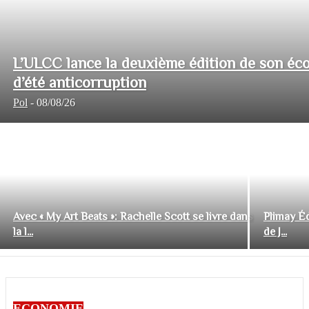
L’ULCC lance la deuxième édition de son éco
d’été anticorruption
Pol
-
08/08/26
Avec « My Art Beats »: Rachelle Scott se livre dans
Plimay Éd
la l...
de J...
ECONOMIE