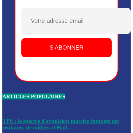
Plusieurs drones explosifs ont été largués dans la zone de 
Dieu, le mardi 2 juin.
Plusieurs drones explosifs ont été largués dans la zone de 
Dieu, le mardi 2 juin.
Leslie Voltaire annonce la remise du pouvoir le 7 février, s
du 3 avril 2024
Médecins Sans Frontières (MSF) annonce la suspension de 
à Bel-Air
Nouveau Numéro d’Identification pour toute demande ou
renouvellement de passeport en Haïti
ARTICLES POPULAIRES
Le consul haïtien à Santiago démissionne, dénonçant les dif
migratoires des Haïtiens
Les forces de l’ordre ont lancé une vaste opération dans le
de Bel-Air et Bas-Delmas
TPS : le spectre d'expulsion massive inquiète des
centaines de milliers d'Haït...