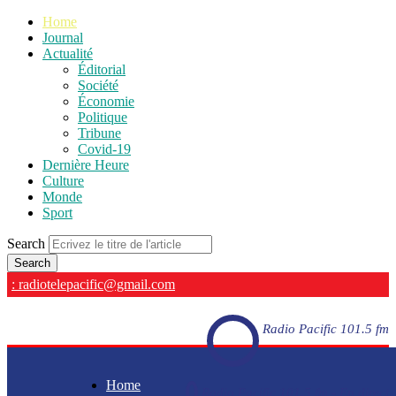
Home
Journal
Actualité
Éditorial
Société
Économie
Politique
Tribune
Covid-19
Dernière Heure
Culture
Monde
Sport
Search
: radiotelepacific@gmail.com
Radio Pacific 101.5 fm
Home
Radio Pacific 101.5 fm - En direct