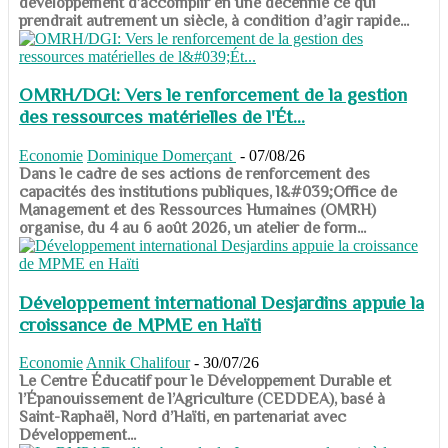
développement d’accomplir en une décennie ce qui
prendrait autrement un siècle, à condition d’agir rapide...
OMRH/DGI: Vers le renforcement de la gestion
des ressources matérielles de l'Ét...
Economie
Dominique Domerçant
-
07/08/26
Dans le cadre de ses actions de renforcement des
capacités des institutions publiques, l&#039;Office de
Management et des Ressources Humaines (OMRH)
organise, du 4 au 6 août 2026, un atelier de form...
Développement international Desjardins appuie la
croissance de MPME en Haïti
Economie
Annik Chalifour
-
30/07/26
​​​​​​​Le Centre Éducatif pour le Développement Durable et
l’Épanouissement de l’Agriculture (CEDDEA), basé à
Saint-Raphaël, Nord d’Haïti, en partenariat avec
Développement...