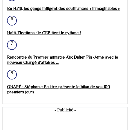
En Haïti, les gangs infligent des souffrances « inimaginables »
6
Haïti-Elections : le CEP tient le rythme !
7
Rencontre du Premier ministre Alix Didier Fils-Aimé avec le
nouveau Chargé d’affaires ...
8
ONAPÉ : Stéphanie Paultre présente le bilan de ses 100
premiers jours
- Publicité -