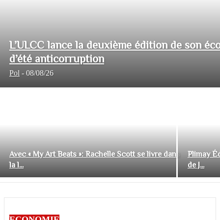
L’ULCC lance la deuxième édition de son éco
d’été anticorruption
Pol
-
08/08/26
Avec « My Art Beats »: Rachelle Scott se livre dans
Plimay Éd
la l...
de J...
ECONOMIE