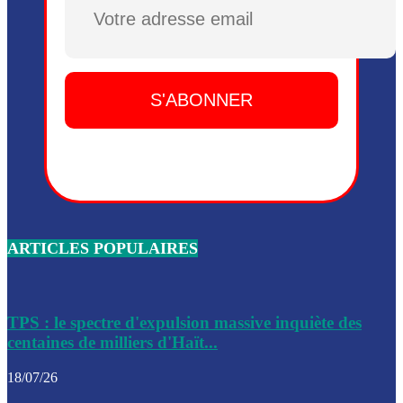
Plusieurs drones explosifs ont été largués dans la zone de 
Dieu, le mardi 2 juin.
Leslie Voltaire annonce la remise du pouvoir le 7 février, s
du 3 avril 2024
Médecins Sans Frontières (MSF) annonce la suspension de 
à Bel-Air
Nouveau Numéro d’Identification pour toute demande ou
renouvellement de passeport en Haïti
ARTICLES POPULAIRES
Le consul haïtien à Santiago démissionne, dénonçant les dif
migratoires des Haïtiens
Les forces de l’ordre ont lancé une vaste opération dans le
de Bel-Air et Bas-Delmas
TPS : le spectre d'expulsion massive inquiète des
centaines de milliers d'Haït...
Les forces de l’ordre ont réussi à neutraliser plusieurs ban
cadre d’une opération
18/07/26