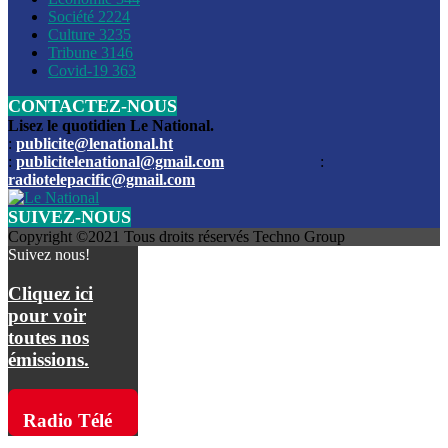
Société
2224
Culture
3235
Les funérailles du journaliste Jimmy Jean tué lors de l’atta
Tribune
3146
par les bandits
Covid-19
363
CONTACTEZ-NOUS
Des échanges de tirs entre les forces de l’ordre et des ban
signalés, mercredi
Lisez le quotidien Le National.
:
publicite@lenational.ht
:
publicitelenational@gmail.com
:
L’ancien directeur general de la police nationale d’Haiti, M
radiotelepacific@gmail.com
a été intronisé, mardi
SUIVEZ-NOUS
L’ex député Prophane Victor sous les verrous de la PNH. Il a
Copyright ©2021 Tous droits réservés Techno Group
dimanche par la DCPJ
Suivez nous!
Plus de 700 nouveaux policiers ont été gradués, vendredi, 
Cliquez ici
de Police nationale d’Haiti
pour voir
toutes nos
Le gouvernement américain a décidé de rembourser les fr
émissions.
dossier pour près de 100.000 migrants
La commission municipale de Pétion-Ville informe avoir pri
Radio Télé
mesures pour renforcer la sécurité