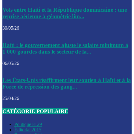
Le CEP a publié mardi le nouveau calendrier électoral pour
Vols entre Haïti et la République dominicaine : une
l’organisation des élections dans le pays
reprise aérienne à géométrie lim...
La DGI promet une solution aux problèmes d’immatriculatio
30/05/26
Gustavo Petro : Un appel à la solidarité entre Haïti et la C
Haïti : le gouvernement ajuste le salaire minimum à
des solutions communes
1 000 gourdes dans le secteur de la...
Le CPT envisage de moderniser l’aéroport du Cap-Haitien 
06/05/26
construire un autre aéroport
Le président colombien, Gustavo Petro, a visité la ville de 
Les États-Unis réaffirment leur soutien à Haïti et à la
mercredi
Force de répression des gang...
Le conseiller-président, Fritz Alphonse Jean, plaide pour l’
25/04/26
aide de 200M$ pour Haïti
CATÉGORIE POPULAIRE
Jour J – 2, des délégations commencent à arriver à Jacmel 
conseil des ministres
Politique
8129
Éditorial
2015
Le gouvernement a inauguré ce vendredi le port commercia