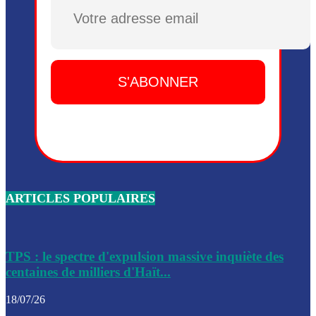
Dieu, le mardi 2 juin.
Plusieurs drones explosifs ont été largués dans la zone de 
Dieu, le mardi 2 juin.
Leslie Voltaire annonce la remise du pouvoir le 7 février, s
du 3 avril 2024
Médecins Sans Frontières (MSF) annonce la suspension de 
à Bel-Air
Nouveau Numéro d’Identification pour toute demande ou
renouvellement de passeport en Haïti
ARTICLES POPULAIRES
Le consul haïtien à Santiago démissionne, dénonçant les dif
migratoires des Haïtiens
Les forces de l’ordre ont lancé une vaste opération dans le
de Bel-Air et Bas-Delmas
TPS : le spectre d'expulsion massive inquiète des
centaines de milliers d'Haït...
Les forces de l’ordre ont réussi à neutraliser plusieurs ban
cadre d’une opération
18/07/26