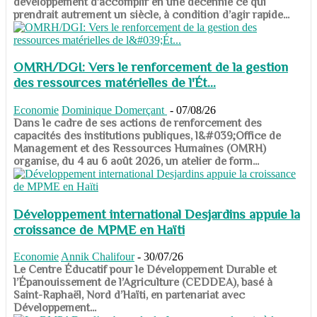
développement d’accomplir en une décennie ce qui
prendrait autrement un siècle, à condition d’agir rapide...
OMRH/DGI: Vers le renforcement de la gestion
des ressources matérielles de l'Ét...
Economie
Dominique Domerçant
-
07/08/26
Dans le cadre de ses actions de renforcement des
capacités des institutions publiques, l&#039;Office de
Management et des Ressources Humaines (OMRH)
organise, du 4 au 6 août 2026, un atelier de form...
Développement international Desjardins appuie la
croissance de MPME en Haïti
Economie
Annik Chalifour
-
30/07/26
​​​​​​​Le Centre Éducatif pour le Développement Durable et
l’Épanouissement de l’Agriculture (CEDDEA), basé à
Saint-Raphaël, Nord d’Haïti, en partenariat avec
Développement...