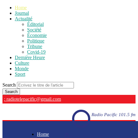
Home
Journal
Actualité
Éditorial
Société
Économie
Politique
Tribune
Covid-19
Dernière Heure
Culture
Monde
Sport
Search
: radiotelepacific@gmail.com
Radio Pacific 101.5 fm
Home
Radio Pacific 101.5 fm - En direct