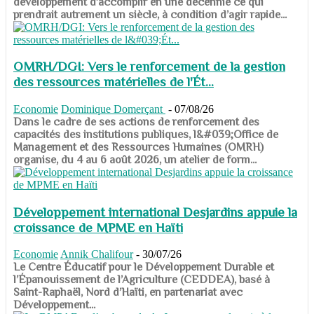
développement d’accomplir en une décennie ce qui
prendrait autrement un siècle, à condition d’agir rapide...
OMRH/DGI: Vers le renforcement de la gestion
des ressources matérielles de l'Ét...
Economie
Dominique Domerçant
-
07/08/26
Dans le cadre de ses actions de renforcement des
capacités des institutions publiques, l&#039;Office de
Management et des Ressources Humaines (OMRH)
organise, du 4 au 6 août 2026, un atelier de form...
Développement international Desjardins appuie la
croissance de MPME en Haïti
Economie
Annik Chalifour
-
30/07/26
​​​​​​​Le Centre Éducatif pour le Développement Durable et
l’Épanouissement de l’Agriculture (CEDDEA), basé à
Saint-Raphaël, Nord d’Haïti, en partenariat avec
Développement...