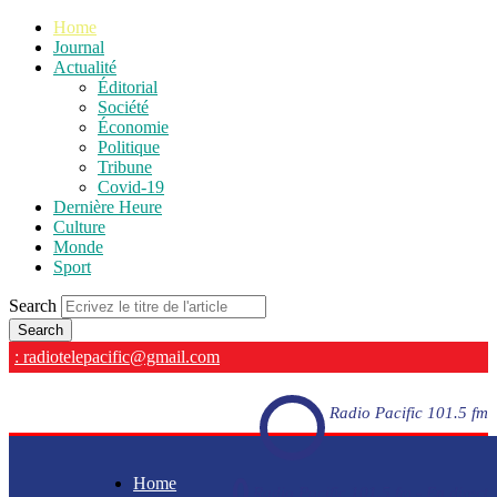
Home
Journal
Actualité
Éditorial
Société
Économie
Politique
Tribune
Covid-19
Dernière Heure
Culture
Monde
Sport
Search
: radiotelepacific@gmail.com
Radio Pacific 101.5 fm
Home
Radio Pacific 101.5 fm - En direct