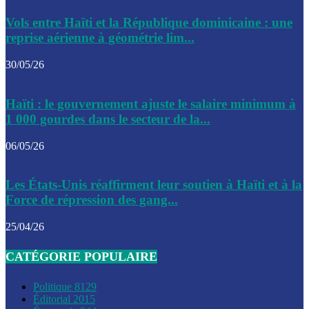
Le CEP a publié mardi le nouveau calendrier électoral pour
Vols entre Haïti et la République dominicaine : une
l’organisation des élections dans le pays
reprise aérienne à géométrie lim...
La DGI promet une solution aux problèmes d’immatriculatio
30/05/26
Gustavo Petro : Un appel à la solidarité entre Haïti et la C
Haïti : le gouvernement ajuste le salaire minimum à
des solutions communes
1 000 gourdes dans le secteur de la...
Le CPT envisage de moderniser l’aéroport du Cap-Haitien 
06/05/26
construire un autre aéroport
Le président colombien, Gustavo Petro, a visité la ville de 
Les États-Unis réaffirment leur soutien à Haïti et à la
mercredi
Force de répression des gang...
Le conseiller-président, Fritz Alphonse Jean, plaide pour l’
25/04/26
aide de 200M$ pour Haïti
CATÉGORIE POPULAIRE
Jour J – 2, des délégations commencent à arriver à Jacmel 
conseil des ministres
Politique
8129
Éditorial
2015
Le gouvernement a inauguré ce vendredi le port commercia