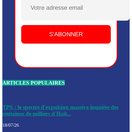
Dieu, le mardi 2 juin.
Plusieurs drones explosifs ont été largués dans la zone de 
Dieu, le mardi 2 juin.
Leslie Voltaire annonce la remise du pouvoir le 7 février, s
du 3 avril 2024
Médecins Sans Frontières (MSF) annonce la suspension de 
à Bel-Air
Nouveau Numéro d’Identification pour toute demande ou
renouvellement de passeport en Haïti
ARTICLES POPULAIRES
Le consul haïtien à Santiago démissionne, dénonçant les dif
migratoires des Haïtiens
Les forces de l’ordre ont lancé une vaste opération dans le
de Bel-Air et Bas-Delmas
TPS : le spectre d'expulsion massive inquiète des
centaines de milliers d'Haït...
Les forces de l’ordre ont réussi à neutraliser plusieurs ban
cadre d’une opération
18/07/26