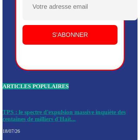
Plusieurs drones explosifs ont été largués dans la zone de 
Dieu, le mardi 2 juin.
Leslie Voltaire annonce la remise du pouvoir le 7 février, s
du 3 avril 2024
Médecins Sans Frontières (MSF) annonce la suspension de 
à Bel-Air
Nouveau Numéro d’Identification pour toute demande ou
renouvellement de passeport en Haïti
ARTICLES POPULAIRES
Le consul haïtien à Santiago démissionne, dénonçant les dif
migratoires des Haïtiens
Les forces de l’ordre ont lancé une vaste opération dans le
de Bel-Air et Bas-Delmas
TPS : le spectre d'expulsion massive inquiète des
centaines de milliers d'Haït...
Les forces de l’ordre ont réussi à neutraliser plusieurs ban
cadre d’une opération
18/07/26