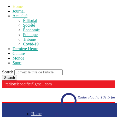
Home
Journal
Actualité
Éditorial
Société
Économie
Politique
Tribune
Covid-19
Dernière Heure
Culture
Monde
Sport
Search
: radiotelepacific@gmail.com
Radio Pacific 101.5 fm
Home
Radio Pacific 101.5 fm - En direct