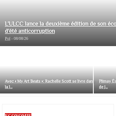
L’ULCC lance la deuxième édition de son éco
d’été anticorruption
Pol
-
08/08/26
Avec « My Art Beats »: Rachelle Scott se livre dans
Plimay Éd
la l...
de J...
ECONOMIE