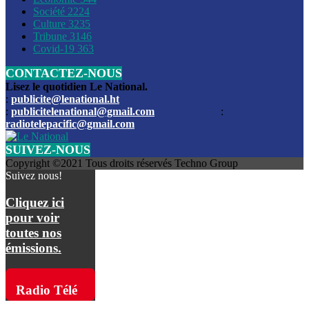
Société
2224
Culture
3235
Les funérailles du journaliste Jimmy Jean tué lors de l’atta
Tribune
3146
par les bandits
Covid-19
363
CONTACTEZ-NOUS
Des échanges de tirs entre les forces de l’ordre et des ban
signalés, mercredi
Lisez le quotidien Le National.
:
publicite@lenational.ht
:
publicitelenational@gmail.com
:
L’ancien directeur general de la police nationale d’Haiti, M
radiotelepacific@gmail.com
a été intronisé, mardi
SUIVEZ-NOUS
L’ex député Prophane Victor sous les verrous de la PNH. Il a
Copyright ©2021 Tous droits réservés Techno Group
dimanche par la DCPJ
Suivez nous!
Plus de 700 nouveaux policiers ont été gradués, vendredi, 
Cliquez ici
de Police nationale d’Haiti
pour voir
toutes nos
Le gouvernement américain a décidé de rembourser les fr
émissions.
dossier pour près de 100.000 migrants
La commission municipale de Pétion-Ville informe avoir pri
Radio Télé
mesures pour renforcer la sécurité