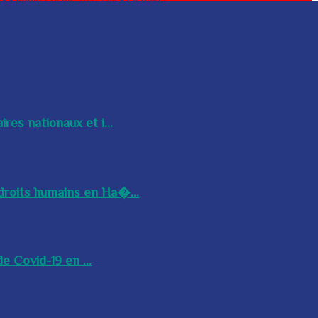
res nationaux et i...
droits humains en Ha�...
e Covid-19 en ...