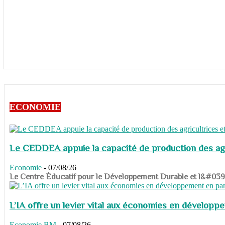
ECONOMIE
Le CEDDEA appuie la capacité de production des agri
Economie
-
07/08/26
​​​​​​​Le Centre Éducatif pour le Développement Durable et l&#
L’IA offre un levier vital aux économies en dévelop
Economie
BM
-
07/08/26