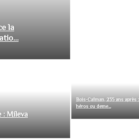
ce la
tio...
Bois-Caïman, 235 ans après :
héros ou deme...
 : Mileva