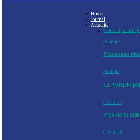
Home
Journal
Actualité
Éditorial
Société
É
Politique
Processus élec
Politique
La POHDH publi
Covid-19
Près de 15 mil
Covid-19