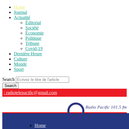
Home
Journal
Actualité
Éditorial
Société
Économie
Politique
Tribune
Covid-19
Dernière Heure
Culture
Monde
Sport
Search
: radiotelepacific@gmail.com
Radio Pacific 101.5 fm
Home
Radio Pacific 101.5 fm - En direct