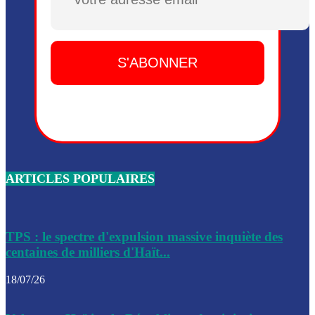
Plusieurs drones explosifs ont été largués dans la zone de 
Dieu, le mardi 2 juin.
Leslie Voltaire annonce la remise du pouvoir le 7 février, s
du 3 avril 2024
Médecins Sans Frontières (MSF) annonce la suspension de 
à Bel-Air
Nouveau Numéro d’Identification pour toute demande ou
renouvellement de passeport en Haïti
ARTICLES POPULAIRES
Le consul haïtien à Santiago démissionne, dénonçant les dif
migratoires des Haïtiens
Les forces de l’ordre ont lancé une vaste opération dans le
de Bel-Air et Bas-Delmas
TPS : le spectre d'expulsion massive inquiète des
centaines de milliers d'Haït...
Les forces de l’ordre ont réussi à neutraliser plusieurs ban
cadre d’une opération
18/07/26
Le CEP a publié mardi le nouveau calendrier électoral pour