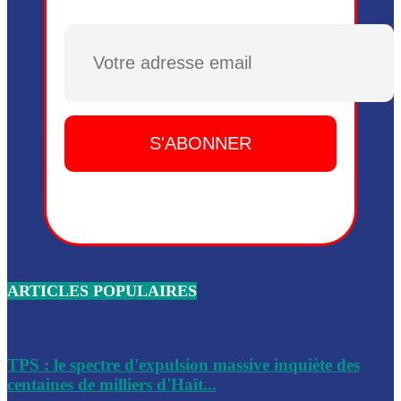
Plusieurs drones explosifs ont été largués dans la zone de 
Dieu, le mardi 2 juin.
Plusieurs drones explosifs ont été largués dans la zone de 
Dieu, le mardi 2 juin.
Leslie Voltaire annonce la remise du pouvoir le 7 février, s
du 3 avril 2024
Médecins Sans Frontières (MSF) annonce la suspension de 
à Bel-Air
Nouveau Numéro d’Identification pour toute demande ou
renouvellement de passeport en Haïti
ARTICLES POPULAIRES
Le consul haïtien à Santiago démissionne, dénonçant les dif
migratoires des Haïtiens
Les forces de l’ordre ont lancé une vaste opération dans le
de Bel-Air et Bas-Delmas
TPS : le spectre d'expulsion massive inquiète des
centaines de milliers d'Haït...