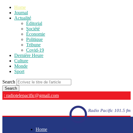
Home
Journal
Actualité
Éditorial
Société
Économie
Politique
Tribune
Covid-19
Dernière Heure
Culture
Monde
Sport
Search
: radiotelepacific@gmail.com
Radio Pacific 101.5 fm
Home
Radio Pacific 101.5 fm - En direct