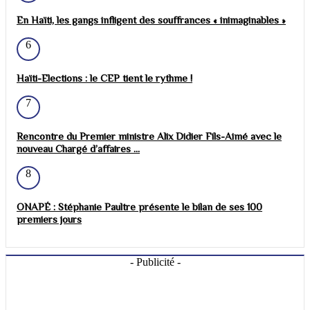
En Haïti, les gangs infligent des souffrances « inimaginables »
6
Haïti-Elections : le CEP tient le rythme !
7
Rencontre du Premier ministre Alix Didier Fils-Aimé avec le
nouveau Chargé d’affaires ...
8
ONAPÉ : Stéphanie Paultre présente le bilan de ses 100
premiers jours
- Publicité -