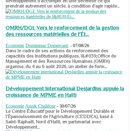
développement d’accomplir en une décennie ce qui
prendrait autrement un siècle, à condition d’agir rapide...
OMRH/DGI: Vers le renforcement de la gestion
des ressources matérielles de l'Ét...
Economie
Dominique Domerçant
-
07/08/26
Dans le cadre de ses actions de renforcement des
capacités des institutions publiques, l&#039;Office de
Management et des Ressources Humaines (OMRH)
organise, du 4 au 6 août 2026, un atelier de form...
Développement international Desjardins appuie la
croissance de MPME en Haïti
Economie
Annik Chalifour
-
30/07/26
​​​​​​​Le Centre Éducatif pour le Développement Durable et
l’Épanouissement de l’Agriculture (CEDDEA), basé à
Saint-Raphaël, Nord d’Haïti, en partenariat avec
Développement...