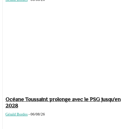
Océane Toussaint prolonge avec le PSG jusqu’en
2028
Gérald Bordes
-
06/08/26