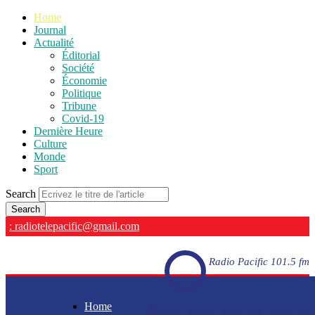
Home
Journal
Actualité
Éditorial
Société
Économie
Politique
Tribune
Covid-19
Dernière Heure
Culture
Monde
Sport
Search
: radiotelepacific@gmail.com
Radio Pacific 101.5 fm
Home
Radio Pacific 101.5 fm - En direct