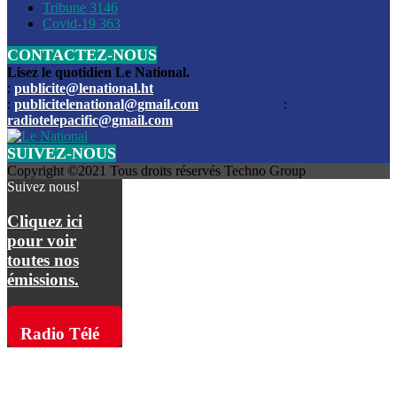
Les funérailles du journaliste Jimmy Jean tué lors de l’atta
Tribune
3146
par les bandits
Covid-19
363
CONTACTEZ-NOUS
Des échanges de tirs entre les forces de l’ordre et des ban
signalés, mercredi
Lisez le quotidien Le National.
:
publicite@lenational.ht
:
publicitelenational@gmail.com
:
L’ancien directeur general de la police nationale d’Haiti, M
radiotelepacific@gmail.com
a été intronisé, mardi
SUIVEZ-NOUS
L’ex député Prophane Victor sous les verrous de la PNH. Il a
Copyright ©2021 Tous droits réservés Techno Group
dimanche par la DCPJ
Suivez nous!
Plus de 700 nouveaux policiers ont été gradués, vendredi, 
Cliquez ici
de Police nationale d’Haiti
pour voir
toutes nos
Le gouvernement américain a décidé de rembourser les fr
émissions.
dossier pour près de 100.000 migrants
La commission municipale de Pétion-Ville informe avoir pri
Radio Télé
mesures pour renforcer la sécurité
Pacific sur
L’Administration fédérale de l’Aviation (FAA) a atténué l’int
vols vers Haïti