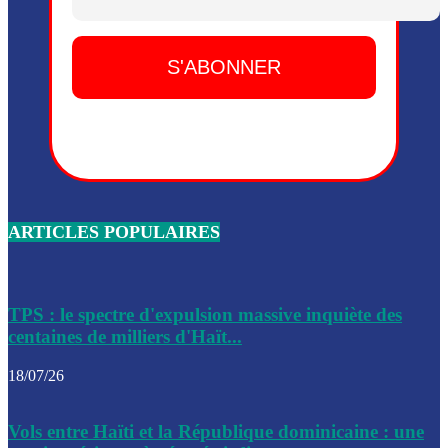
Dieu, le mardi 2 juin.
Leslie Voltaire annonce la remise du pouvoir le 7 février, s
du 3 avril 2024
Médecins Sans Frontières (MSF) annonce la suspension de 
à Bel-Air
Nouveau Numéro d’Identification pour toute demande ou
renouvellement de passeport en Haïti
ARTICLES POPULAIRES
Le consul haïtien à Santiago démissionne, dénonçant les dif
migratoires des Haïtiens
Les forces de l’ordre ont lancé une vaste opération dans le
de Bel-Air et Bas-Delmas
TPS : le spectre d'expulsion massive inquiète des
centaines de milliers d'Haït...
Les forces de l’ordre ont réussi à neutraliser plusieurs ban
cadre d’une opération
18/07/26
Le CEP a publié mardi le nouveau calendrier électoral pour
Vols entre Haïti et la République dominicaine : une
l’organisation des élections dans le pays