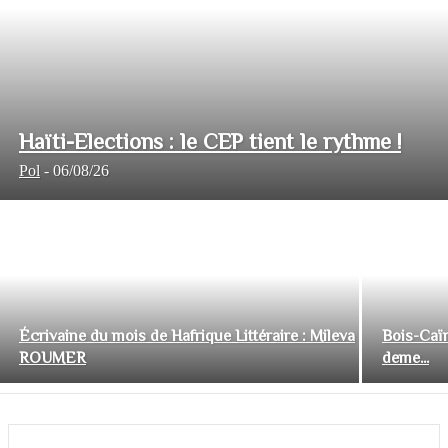
Haïti-Elections : le CEP tient le rythme !
Pol
-
06/08/26
Écrivaine du mois de Hafrique Littéraire : Mileva
Bois-Caïm
ROUMER
deme...