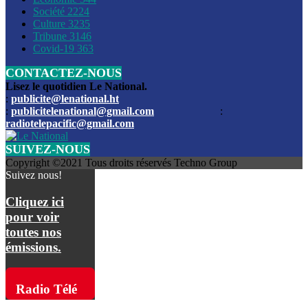
Société
2224
Culture
3235
Les funérailles du journaliste Jimmy Jean tué lors de l’atta
Tribune
3146
par les bandits
Covid-19
363
CONTACTEZ-NOUS
Des échanges de tirs entre les forces de l’ordre et des ban
signalés, mercredi
Lisez le quotidien Le National.
:
publicite@lenational.ht
:
publicitelenational@gmail.com
:
L’ancien directeur general de la police nationale d’Haiti, M
radiotelepacific@gmail.com
a été intronisé, mardi
SUIVEZ-NOUS
L’ex député Prophane Victor sous les verrous de la PNH. Il a
Copyright ©2021 Tous droits réservés Techno Group
dimanche par la DCPJ
Suivez nous!
Plus de 700 nouveaux policiers ont été gradués, vendredi, 
Cliquez ici
de Police nationale d’Haiti
pour voir
toutes nos
Le gouvernement américain a décidé de rembourser les fr
émissions.
dossier pour près de 100.000 migrants
La commission municipale de Pétion-Ville informe avoir pri
Radio Télé
mesures pour renforcer la sécurité