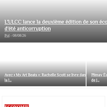
L’ULCC lance la deuxième édition de son éco
d’été anticorruption
Pol
-
08/08/26
Avec « My Art Beats »: Rachelle Scott se livre dans
Plimay Éd
la l...
de J...
ECONOMIE