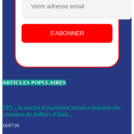
Plusieurs drones explosifs ont été largués dans la zone de 
Dieu, le mardi 2 juin.
Leslie Voltaire annonce la remise du pouvoir le 7 février, s
du 3 avril 2024
Médecins Sans Frontières (MSF) annonce la suspension de 
à Bel-Air
Nouveau Numéro d’Identification pour toute demande ou
renouvellement de passeport en Haïti
ARTICLES POPULAIRES
Le consul haïtien à Santiago démissionne, dénonçant les dif
migratoires des Haïtiens
Les forces de l’ordre ont lancé une vaste opération dans le
de Bel-Air et Bas-Delmas
TPS : le spectre d'expulsion massive inquiète des
centaines de milliers d'Haït...
Les forces de l’ordre ont réussi à neutraliser plusieurs ban
cadre d’une opération
18/07/26