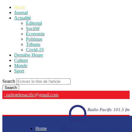
Home
Journal
Actualité
Éditorial
Société
Économie
Politique
Tribune
Covid-19
Dernière Heure
Culture
Monde
Sport
Search
: radiotelepacific@gmail.com
Radio Pacific 101.5 fm
Home
Radio Pacific 101.5 fm - En direct