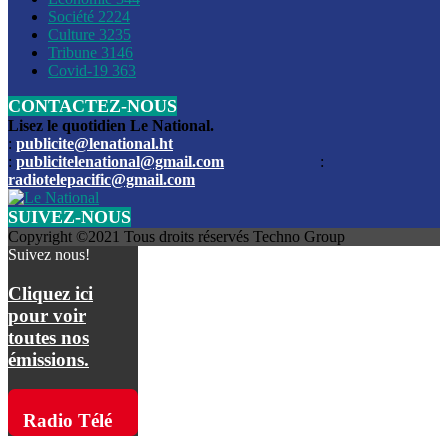
Société
2224
Culture
3235
Les funérailles du journaliste Jimmy Jean tué lors de l’atta
Tribune
3146
par les bandits
Covid-19
363
CONTACTEZ-NOUS
Des échanges de tirs entre les forces de l’ordre et des ban
signalés, mercredi
Lisez le quotidien Le National.
:
publicite@lenational.ht
:
publicitelenational@gmail.com
:
L’ancien directeur general de la police nationale d’Haiti, M
radiotelepacific@gmail.com
a été intronisé, mardi
SUIVEZ-NOUS
L’ex député Prophane Victor sous les verrous de la PNH. Il a
Copyright ©2021 Tous droits réservés Techno Group
dimanche par la DCPJ
Suivez nous!
Plus de 700 nouveaux policiers ont été gradués, vendredi, 
Cliquez ici
de Police nationale d’Haiti
pour voir
toutes nos
Le gouvernement américain a décidé de rembourser les fr
émissions.
dossier pour près de 100.000 migrants
La commission municipale de Pétion-Ville informe avoir pri
Radio Télé
mesures pour renforcer la sécurité