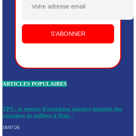
Plusieurs drones explosifs ont été largués dans la zone de 
Dieu, le mardi 2 juin.
Leslie Voltaire annonce la remise du pouvoir le 7 février, s
du 3 avril 2024
Médecins Sans Frontières (MSF) annonce la suspension de 
à Bel-Air
Nouveau Numéro d’Identification pour toute demande ou
renouvellement de passeport en Haïti
ARTICLES POPULAIRES
Le consul haïtien à Santiago démissionne, dénonçant les dif
migratoires des Haïtiens
Les forces de l’ordre ont lancé une vaste opération dans le
de Bel-Air et Bas-Delmas
TPS : le spectre d'expulsion massive inquiète des
centaines de milliers d'Haït...
Les forces de l’ordre ont réussi à neutraliser plusieurs ban
cadre d’une opération
18/07/26