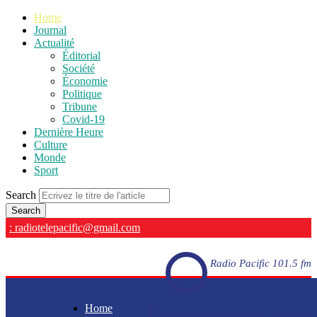
Home
Journal
Actualité
Éditorial
Société
Économie
Politique
Tribune
Covid-19
Dernière Heure
Culture
Monde
Sport
Search
: radiotelepacific@gmail.com
Radio Pacific 101.5 fm
Home
Radio Pacific 101.5 fm - En direct