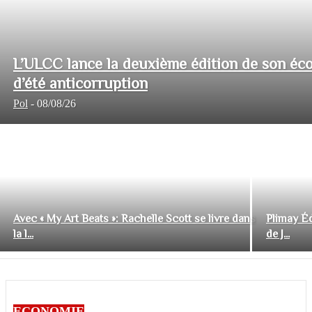
L’ULCC lance la deuxième édition de son éco
d’été anticorruption
Pol
-
08/08/26
Avec « My Art Beats »: Rachelle Scott se livre dans
Plimay Éd
la l...
de J...
ECONOMIE