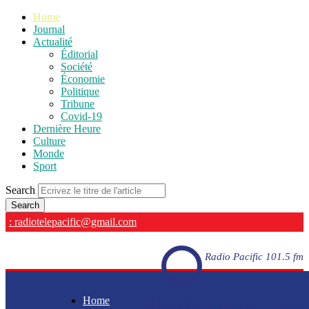
Home
Journal
Actualité
Éditorial
Société
Économie
Politique
Tribune
Covid-19
Dernière Heure
Culture
Monde
Sport
Search
: radiotelepacific@gmail.com
Radio Pacific 101.5 fm
Home
Radio Pacific 101.5 fm - En direct