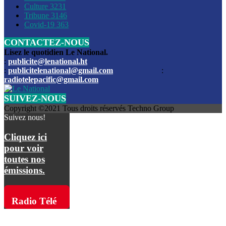
Culture
3231
Les funérailles du journaliste Jimmy Jean tué lors de l’atta
Tribune
3146
par les bandits
Covid-19
363
CONTACTEZ-NOUS
Des échanges de tirs entre les forces de l’ordre et des ban
signalés, mercredi
Lisez le quotidien Le National.
:
publicite@lenational.ht
:
publicitelenational@gmail.com
:
L’ancien directeur general de la police nationale d’Haiti, M
radiotelepacific@gmail.com
a été intronisé, mardi
SUIVEZ-NOUS
L’ex député Prophane Victor sous les verrous de la PNH. Il a
Copyright ©2021 Tous droits réservés Techno Group
dimanche par la DCPJ
Suivez nous!
Plus de 700 nouveaux policiers ont été gradués, vendredi, 
Cliquez ici
de Police nationale d’Haiti
pour voir
toutes nos
Le gouvernement américain a décidé de rembourser les fr
émissions.
dossier pour près de 100.000 migrants
La commission municipale de Pétion-Ville informe avoir pri
Radio Télé
mesures pour renforcer la sécurité
Pacific sur
L’Administration fédérale de l’Aviation (FAA) a atténué l’int