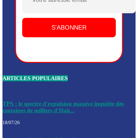
Plusieurs drones explosifs ont été largués dans la zone de 
Dieu, le mardi 2 juin.
Leslie Voltaire annonce la remise du pouvoir le 7 février, s
du 3 avril 2024
Médecins Sans Frontières (MSF) annonce la suspension de 
à Bel-Air
Nouveau Numéro d’Identification pour toute demande ou
renouvellement de passeport en Haïti
ARTICLES POPULAIRES
Le consul haïtien à Santiago démissionne, dénonçant les dif
migratoires des Haïtiens
Les forces de l’ordre ont lancé une vaste opération dans le
de Bel-Air et Bas-Delmas
TPS : le spectre d'expulsion massive inquiète des
centaines de milliers d'Haït...
Les forces de l’ordre ont réussi à neutraliser plusieurs ban
cadre d’une opération
18/07/26
Le CEP a publié mardi le nouveau calendrier électoral pour