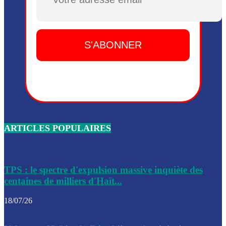
Plusieurs drones explosifs ont été largués dans la zone de 
Dieu, le mardi 2 juin.
Leslie Voltaire annonce la remise du pouvoir le 7 février, s
du 3 avril 2024
Médecins Sans Frontières (MSF) annonce la suspension de 
à Bel-Air
Nouveau Numéro d’Identification pour toute demande ou
renouvellement de passeport en Haïti
ARTICLES POPULAIRES
Le consul haïtien à Santiago démissionne, dénonçant les dif
migratoires des Haïtiens
Les forces de l’ordre ont lancé une vaste opération dans le
de Bel-Air et Bas-Delmas
TPS : le spectre d'expulsion massive inquiète des
centaines de milliers d'Haït...
Les forces de l’ordre ont réussi à neutraliser plusieurs ban
cadre d’une opération
18/07/26
Le CEP a publié mardi le nouveau calendrier électoral pour