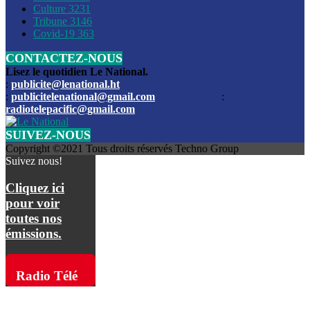
Culture
3231
Les funérailles du journaliste Jimmy Jean tué lors de l’atta
Tribune
3146
par les bandits
Covid-19
363
CONTACTEZ-NOUS
Des échanges de tirs entre les forces de l’ordre et des ban
signalés, mercredi
Lisez le quotidien Le National.
:
publicite@lenational.ht
:
publicitelenational@gmail.com
:
L’ancien directeur general de la police nationale d’Haiti, M
radiotelepacific@gmail.com
a été intronisé, mardi
SUIVEZ-NOUS
L’ex député Prophane Victor sous les verrous de la PNH. Il a
Copyright ©2021 Tous droits réservés Techno Group
dimanche par la DCPJ
Suivez nous!
Plus de 700 nouveaux policiers ont été gradués, vendredi, 
Cliquez ici
de Police nationale d’Haiti
pour voir
toutes nos
Le gouvernement américain a décidé de rembourser les fr
émissions.
dossier pour près de 100.000 migrants
La commission municipale de Pétion-Ville informe avoir pri
Radio Télé
mesures pour renforcer la sécurité
Pacific sur
L’Administration fédérale de l’Aviation (FAA) a atténué l’int