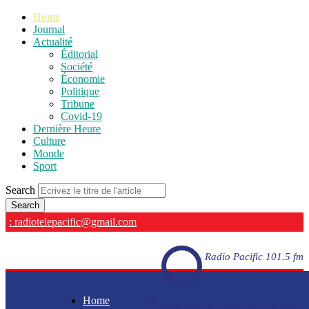
Home
Journal
Actualité
Éditorial
Société
Économie
Politique
Tribune
Covid-19
Dernière Heure
Culture
Monde
Sport
Search
: radiotelepacific@gmail.com
Radio Pacific 101.5 fm
Home
Radio Pacific 101.5 fm - En direct