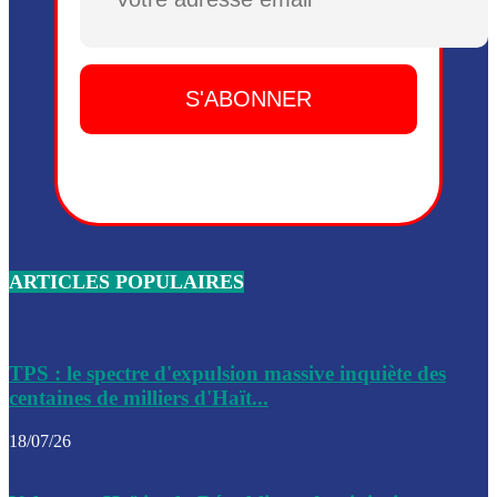
Plusieurs drones explosifs ont été largués dans la zone de 
Dieu, le mardi 2 juin.
Leslie Voltaire annonce la remise du pouvoir le 7 février, s
du 3 avril 2024
Médecins Sans Frontières (MSF) annonce la suspension de 
à Bel-Air
Nouveau Numéro d’Identification pour toute demande ou
renouvellement de passeport en Haïti
ARTICLES POPULAIRES
Le consul haïtien à Santiago démissionne, dénonçant les dif
migratoires des Haïtiens
Les forces de l’ordre ont lancé une vaste opération dans le
de Bel-Air et Bas-Delmas
TPS : le spectre d'expulsion massive inquiète des
centaines de milliers d'Haït...
Les forces de l’ordre ont réussi à neutraliser plusieurs ban
cadre d’une opération
18/07/26
Le CEP a publié mardi le nouveau calendrier électoral pour