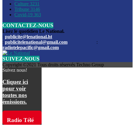
Culture
3231
Les funérailles du journaliste Jimmy Jean tué lors de l’atta
Tribune
3146
par les bandits
Covid-19
363
CONTACTEZ-NOUS
Des échanges de tirs entre les forces de l’ordre et des ban
signalés, mercredi
Lisez le quotidien Le National.
:
publicite@lenational.ht
:
publicitelenational@gmail.com
:
L’ancien directeur general de la police nationale d’Haiti, M
radiotelepacific@gmail.com
a été intronisé, mardi
SUIVEZ-NOUS
L’ex député Prophane Victor sous les verrous de la PNH. Il a
Copyright ©2021 Tous droits réservés Techno Group
dimanche par la DCPJ
Suivez nous!
Plus de 700 nouveaux policiers ont été gradués, vendredi, 
Cliquez ici
de Police nationale d’Haiti
pour voir
toutes nos
Le gouvernement américain a décidé de rembourser les fr
émissions.
dossier pour près de 100.000 migrants
La commission municipale de Pétion-Ville informe avoir pri
Radio Télé
mesures pour renforcer la sécurité
Pacific sur
L’Administration fédérale de l’Aviation (FAA) a atténué l’int