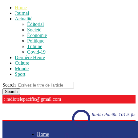
Home
Journal
Actualité
Éditorial
Société
Économie
Politique
Tribune
Covid-19
Dernière Heure
Culture
Monde
Sport
Search
: radiotelepacific@gmail.com
Radio Pacific 101.5 fm
Home
Radio Pacific 101.5 fm - En direct