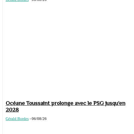
Océane Toussaint prolonge avec le PSG jusqu’en
2028
Gérald Bordes
-
06/08/26