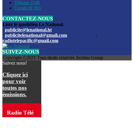
Les funérailles du journaliste Jimmy Jean tué lors de l’atta
Tribune
3146
par les bandits
Covid-19
363
CONTACTEZ-NOUS
Des échanges de tirs entre les forces de l’ordre et des ban
signalés, mercredi
Lisez le quotidien Le National.
:
publicite@lenational.ht
:
publicitelenational@gmail.com
:
L’ancien directeur general de la police nationale d’Haiti, M
radiotelepacific@gmail.com
a été intronisé, mardi
SUIVEZ-NOUS
L’ex député Prophane Victor sous les verrous de la PNH. Il a
Copyright ©2021 Tous droits réservés Techno Group
dimanche par la DCPJ
Suivez nous!
Plus de 700 nouveaux policiers ont été gradués, vendredi, 
Cliquez ici
de Police nationale d’Haiti
pour voir
toutes nos
Le gouvernement américain a décidé de rembourser les fr
émissions.
dossier pour près de 100.000 migrants
La commission municipale de Pétion-Ville informe avoir pri
Radio Télé
mesures pour renforcer la sécurité
Pacific sur
L’Administration fédérale de l’Aviation (FAA) a atténué l’int
vols vers Haïti