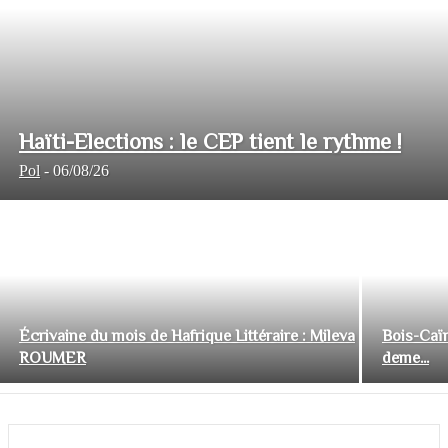
Haïti-Elections : le CEP tient le rythme !
Pol
-
06/08/26
Écrivaine du mois de Hafrique Littéraire : Mileva
Bois-Caïm
ROUMER
deme...