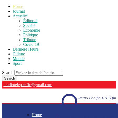
Home
Journal
Actualité
Éditorial
Société
Économie
Politique
Tribune
Covid-19
Dernière Heure
Culture
Monde
Sport
Search
: radiotelepacific@gmail.com
Radio Pacific 101.5 fm
Home
Radio Pacific 101.5 fm - En direct