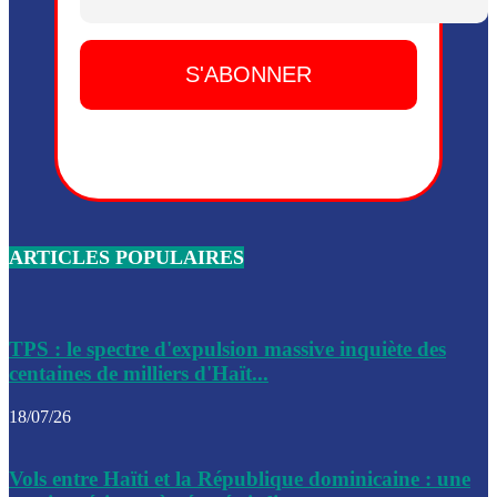
Dieu, le mardi 2 juin.
Leslie Voltaire annonce la remise du pouvoir le 7 février, s
du 3 avril 2024
Médecins Sans Frontières (MSF) annonce la suspension de 
à Bel-Air
Nouveau Numéro d’Identification pour toute demande ou
renouvellement de passeport en Haïti
ARTICLES POPULAIRES
Le consul haïtien à Santiago démissionne, dénonçant les dif
migratoires des Haïtiens
Les forces de l’ordre ont lancé une vaste opération dans le
de Bel-Air et Bas-Delmas
TPS : le spectre d'expulsion massive inquiète des
centaines de milliers d'Haït...
Les forces de l’ordre ont réussi à neutraliser plusieurs ban
cadre d’une opération
18/07/26
Le CEP a publié mardi le nouveau calendrier électoral pour
Vols entre Haïti et la République dominicaine : une
l’organisation des élections dans le pays