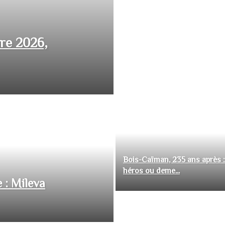
bre 2026,
Bois-Caïman, 235 ans après :
héros ou deme...
 : Mileva