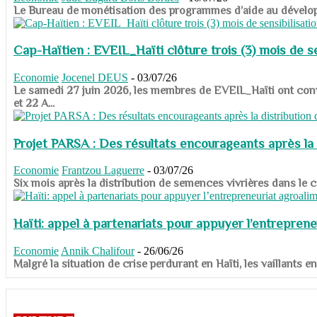
​​​​​​​Le Bureau de monétisation des programmes d’aide au dévelo
Cap-Haïtien : EVEIL_Haïti clôture trois (3) mois de sen
Economie
Jocenel DEUS
-
03/07/26
Le samedi 27 juin 2026, les membres de EVEIL_Haïti ont convié
et 22 A...
Projet PARSA : Des résultats encourageants après la 
Economie
Frantzou Laguerre
-
03/07/26
​​​​​​​Six mois après la distribution de semences vivrières dans 
Haïti: appel à partenariats pour appuyer l’entreprene
Economie
Annik Chalifour
-
26/06/26
​​​​​​​Malgré la situation de crise perdurant en Haïti, les vailla