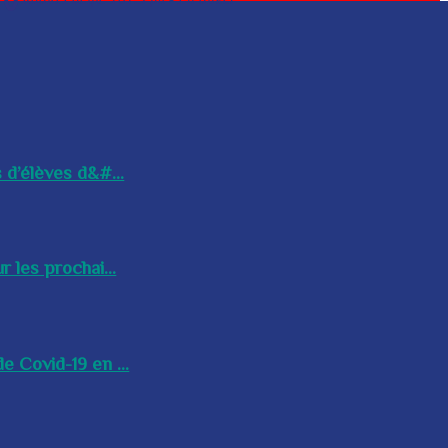
 d’élèves d&#...
 les prochai...
e Covid-19 en ...