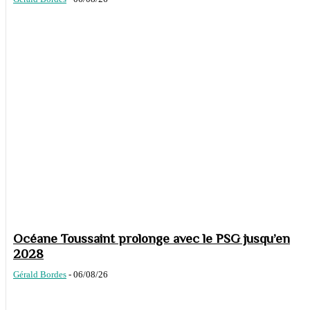
Océane Toussaint prolonge avec le PSG jusqu’en
2028
Gérald Bordes
-
06/08/26