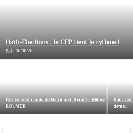
Haïti-Elections : le CEP tient le rythme !
Pol
-
06/08/26
Écrivaine du mois de Hafrique Littéraire : Mileva
Bois-Caïm
ROUMER
deme...