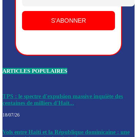
Dieu, le mardi 2 juin.
Leslie Voltaire annonce la remise du pouvoir le 7 février, s
du 3 avril 2024
Médecins Sans Frontières (MSF) annonce la suspension de 
à Bel-Air
Nouveau Numéro d’Identification pour toute demande ou
renouvellement de passeport en Haïti
ARTICLES POPULAIRES
Le consul haïtien à Santiago démissionne, dénonçant les dif
migratoires des Haïtiens
Les forces de l’ordre ont lancé une vaste opération dans le
de Bel-Air et Bas-Delmas
TPS : le spectre d'expulsion massive inquiète des
centaines de milliers d'Haït...
Les forces de l’ordre ont réussi à neutraliser plusieurs ban
cadre d’une opération
18/07/26
Le CEP a publié mardi le nouveau calendrier électoral pour
Vols entre Haïti et la République dominicaine : une
l’organisation des élections dans le pays