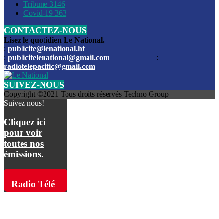
Les funérailles du journaliste Jimmy Jean tué lors de l’atta
Tribune
3146
par les bandits
Covid-19
363
CONTACTEZ-NOUS
Des échanges de tirs entre les forces de l’ordre et des ban
signalés, mercredi
Lisez le quotidien Le National.
:
publicite@lenational.ht
:
publicitelenational@gmail.com
:
L’ancien directeur general de la police nationale d’Haiti, M
radiotelepacific@gmail.com
a été intronisé, mardi
SUIVEZ-NOUS
L’ex député Prophane Victor sous les verrous de la PNH. Il a
Copyright ©2021 Tous droits réservés Techno Group
dimanche par la DCPJ
Suivez nous!
Plus de 700 nouveaux policiers ont été gradués, vendredi, 
Cliquez ici
de Police nationale d’Haiti
pour voir
toutes nos
Le gouvernement américain a décidé de rembourser les fr
émissions.
dossier pour près de 100.000 migrants
La commission municipale de Pétion-Ville informe avoir pri
Radio Télé
mesures pour renforcer la sécurité
Pacific sur
L’Administration fédérale de l’Aviation (FAA) a atténué l’int
vols vers Haïti