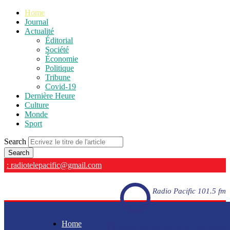
Home
Journal
Actualité
Éditorial
Société
Économie
Politique
Tribune
Covid-19
Dernière Heure
Culture
Monde
Sport
Search
: radiotelepacific@gmail.com
Radio Pacific 101.5 fm
Home
Radio Pacific 101.5 fm - En direct