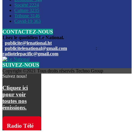
Société
2224
Culture
3235
Les funérailles du journaliste Jimmy Jean tué lors de l’atta
Tribune
3146
par les bandits
Covid-19
363
CONTACTEZ-NOUS
Des échanges de tirs entre les forces de l’ordre et des ban
signalés, mercredi
Lisez le quotidien Le National.
:
publicite@lenational.ht
:
publicitelenational@gmail.com
:
L’ancien directeur general de la police nationale d’Haiti, M
radiotelepacific@gmail.com
a été intronisé, mardi
SUIVEZ-NOUS
L’ex député Prophane Victor sous les verrous de la PNH. Il a
Copyright ©2021 Tous droits réservés Techno Group
dimanche par la DCPJ
Suivez nous!
Plus de 700 nouveaux policiers ont été gradués, vendredi, 
Cliquez ici
de Police nationale d’Haiti
pour voir
toutes nos
Le gouvernement américain a décidé de rembourser les fr
émissions.
dossier pour près de 100.000 migrants
La commission municipale de Pétion-Ville informe avoir pri
Radio Télé
mesures pour renforcer la sécurité