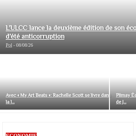
L’ULCC lance la deuxième édition de son éco
d’été anticorruption
Pol
-
08/08/26
Avec « My Art Beats »: Rachelle Scott se livre dans
Plimay Éd
la l...
de J...
ECONOMIE