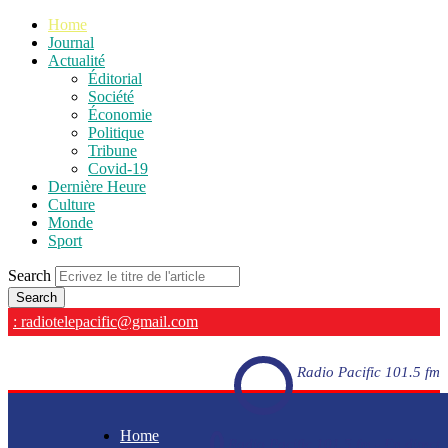
Home
Journal
Actualité
Éditorial
Société
Économie
Politique
Tribune
Covid-19
Dernière Heure
Culture
Monde
Sport
Search
: radiotelepacific@gmail.com
Radio Pacific 101.5 fm
Home
Radio Pacific 101.5 fm - En direct