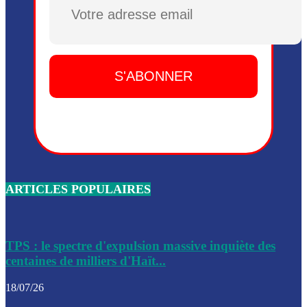
Plusieurs drones explosifs ont été largués dans la zone de 
Dieu, le mardi 2 juin.
Leslie Voltaire annonce la remise du pouvoir le 7 février, s
du 3 avril 2024
Médecins Sans Frontières (MSF) annonce la suspension de 
à Bel-Air
Nouveau Numéro d’Identification pour toute demande ou
renouvellement de passeport en Haïti
ARTICLES POPULAIRES
Le consul haïtien à Santiago démissionne, dénonçant les dif
migratoires des Haïtiens
Les forces de l’ordre ont lancé une vaste opération dans le
de Bel-Air et Bas-Delmas
TPS : le spectre d'expulsion massive inquiète des
centaines de milliers d'Haït...
Les forces de l’ordre ont réussi à neutraliser plusieurs ban
cadre d’une opération
18/07/26