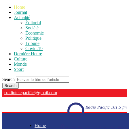
Home
Journal
Actualité
Éditorial
Société
Économie
Politique
Tribune
Covid-19
Dernière Heure
Culture
Monde
Sport
Search
: radiotelepacific@gmail.com
Radio Pacific 101.5 fm
Home
Radio Pacific 101.5 fm - En direct