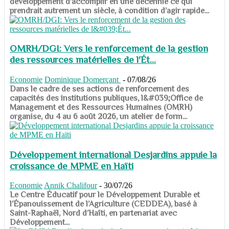
développement d’accomplir en une décennie ce qui
prendrait autrement un siècle, à condition d’agir rapide...
OMRH/DGI: Vers le renforcement de la gestion
des ressources matérielles de l'Ét...
Economie
Dominique Domerçant
-
07/08/26
Dans le cadre de ses actions de renforcement des
capacités des institutions publiques, l&#039;Office de
Management et des Ressources Humaines (OMRH)
organise, du 4 au 6 août 2026, un atelier de form...
Développement international Desjardins appuie la
croissance de MPME en Haïti
Economie
Annik Chalifour
-
30/07/26
​​​​​​​Le Centre Éducatif pour le Développement Durable et
l’Épanouissement de l’Agriculture (CEDDEA), basé à
Saint-Raphaël, Nord d’Haïti, en partenariat avec
Développement...