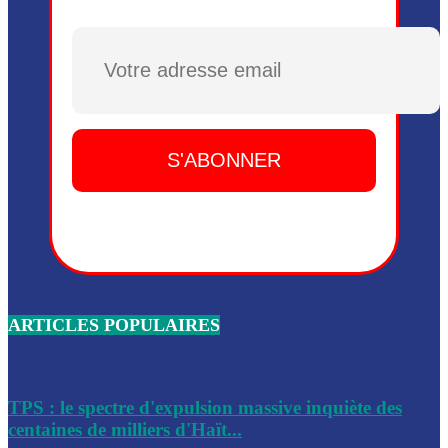
Plusieurs drones explosifs ont été largués dans la zone de 
Dieu, le mardi 2 juin.
Plusieurs drones explosifs ont été largués dans la zone de 
Dieu, le mardi 2 juin.
Leslie Voltaire annonce la remise du pouvoir le 7 février, s
du 3 avril 2024
Médecins Sans Frontières (MSF) annonce la suspension de 
à Bel-Air
Nouveau Numéro d’Identification pour toute demande ou
renouvellement de passeport en Haïti
ARTICLES POPULAIRES
Le consul haïtien à Santiago démissionne, dénonçant les dif
migratoires des Haïtiens
Les forces de l’ordre ont lancé une vaste opération dans le
de Bel-Air et Bas-Delmas
TPS : le spectre d'expulsion massive inquiète des
centaines de milliers d'Haït...