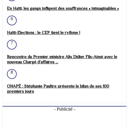
En Haïti, les gangs infligent des souffrances « inimaginables »
6
Haïti-Elections : le CEP tient le rythme !
7
Rencontre du Premier ministre Alix Didier Fils-Aimé avec le
nouveau Chargé d’affaires ...
8
ONAPÉ : Stéphanie Paultre présente le bilan de ses 100
premiers jours
- Publicité -