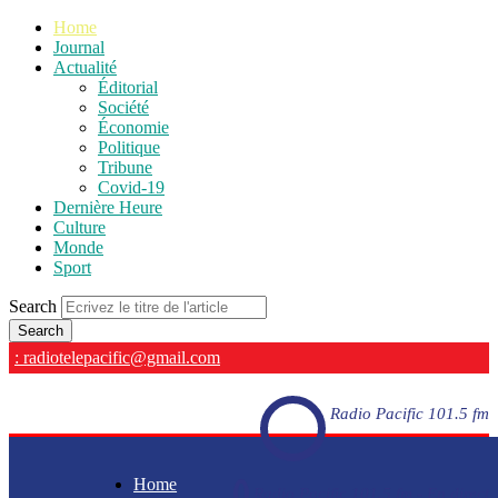
Home
Journal
Actualité
Éditorial
Société
Économie
Politique
Tribune
Covid-19
Dernière Heure
Culture
Monde
Sport
Search
: radiotelepacific@gmail.com
Radio Pacific 101.5 fm
Home
Radio Pacific 101.5 fm - En direct