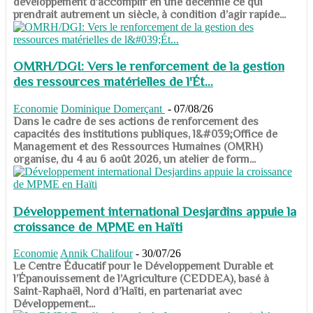
développement d’accomplir en une décennie ce qui
prendrait autrement un siècle, à condition d’agir rapide...
OMRH/DGI: Vers le renforcement de la gestion
des ressources matérielles de l'Ét...
Economie
Dominique Domerçant
-
07/08/26
Dans le cadre de ses actions de renforcement des
capacités des institutions publiques, l&#039;Office de
Management et des Ressources Humaines (OMRH)
organise, du 4 au 6 août 2026, un atelier de form...
Développement international Desjardins appuie la
croissance de MPME en Haïti
Economie
Annik Chalifour
-
30/07/26
​​​​​​​Le Centre Éducatif pour le Développement Durable et
l’Épanouissement de l’Agriculture (CEDDEA), basé à
Saint-Raphaël, Nord d’Haïti, en partenariat avec
Développement...