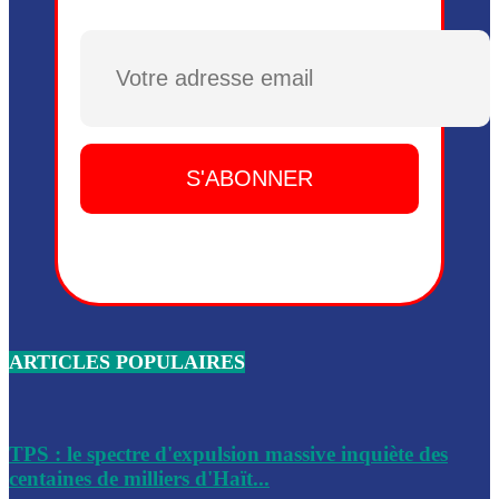
Plusieurs drones explosifs ont été largués dans la zone de 
Dieu, le mardi 2 juin.
Plusieurs drones explosifs ont été largués dans la zone de 
Dieu, le mardi 2 juin.
Leslie Voltaire annonce la remise du pouvoir le 7 février, s
du 3 avril 2024
Médecins Sans Frontières (MSF) annonce la suspension de 
à Bel-Air
Nouveau Numéro d’Identification pour toute demande ou
renouvellement de passeport en Haïti
ARTICLES POPULAIRES
Le consul haïtien à Santiago démissionne, dénonçant les dif
migratoires des Haïtiens
Les forces de l’ordre ont lancé une vaste opération dans le
de Bel-Air et Bas-Delmas
TPS : le spectre d'expulsion massive inquiète des
centaines de milliers d'Haït...