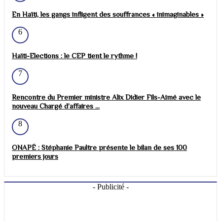
En Haïti, les gangs infligent des souffrances « inimaginables »
6
Haïti-Elections : le CEP tient le rythme !
7
Rencontre du Premier ministre Alix Didier Fils-Aimé avec le
nouveau Chargé d’affaires ...
8
ONAPÉ : Stéphanie Paultre présente le bilan de ses 100
premiers jours
- Publicité -