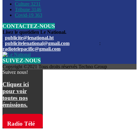
Culture
3231
Les funérailles du journaliste Jimmy Jean tué lors de l’atta
Tribune
3146
par les bandits
Covid-19
363
CONTACTEZ-NOUS
Des échanges de tirs entre les forces de l’ordre et des ban
signalés, mercredi
Lisez le quotidien Le National.
:
publicite@lenational.ht
:
publicitelenational@gmail.com
:
L’ancien directeur general de la police nationale d’Haiti, M
radiotelepacific@gmail.com
a été intronisé, mardi
SUIVEZ-NOUS
L’ex député Prophane Victor sous les verrous de la PNH. Il a
Copyright ©2021 Tous droits réservés Techno Group
dimanche par la DCPJ
Suivez nous!
Plus de 700 nouveaux policiers ont été gradués, vendredi, 
Cliquez ici
de Police nationale d’Haiti
pour voir
toutes nos
Le gouvernement américain a décidé de rembourser les fr
émissions.
dossier pour près de 100.000 migrants
La commission municipale de Pétion-Ville informe avoir pri
Radio Télé
mesures pour renforcer la sécurité
Pacific sur
L’Administration fédérale de l’Aviation (FAA) a atténué l’int