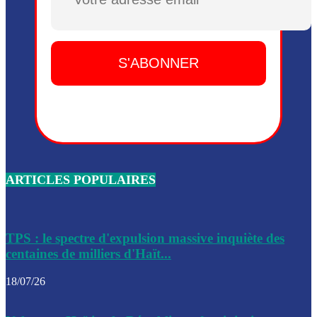
Plusieurs drones explosifs ont été largués dans la zone de 
Dieu, le mardi 2 juin.
Leslie Voltaire annonce la remise du pouvoir le 7 février, s
du 3 avril 2024
Médecins Sans Frontières (MSF) annonce la suspension de 
à Bel-Air
Nouveau Numéro d’Identification pour toute demande ou
renouvellement de passeport en Haïti
ARTICLES POPULAIRES
Le consul haïtien à Santiago démissionne, dénonçant les dif
migratoires des Haïtiens
Les forces de l’ordre ont lancé une vaste opération dans le
de Bel-Air et Bas-Delmas
TPS : le spectre d'expulsion massive inquiète des
centaines de milliers d'Haït...
Les forces de l’ordre ont réussi à neutraliser plusieurs ban
cadre d’une opération
18/07/26
Le CEP a publié mardi le nouveau calendrier électoral pour