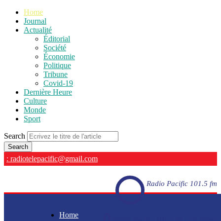
Home
Journal
Actualité
Éditorial
Société
Économie
Politique
Tribune
Covid-19
Dernière Heure
Culture
Monde
Sport
Search
: radiotelepacific@gmail.com
Radio Pacific 101.5 fm
Home
Radio Pacific 101.5 fm - En direct