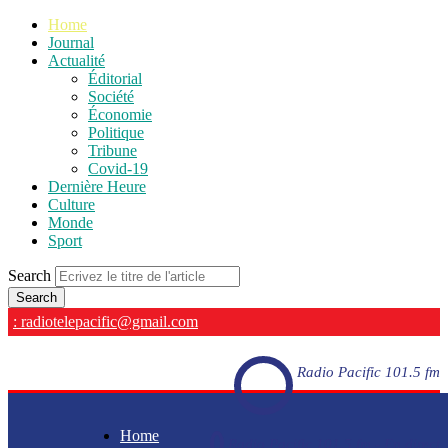
Home
Journal
Actualité
Éditorial
Société
Économie
Politique
Tribune
Covid-19
Dernière Heure
Culture
Monde
Sport
Search
: radiotelepacific@gmail.com
Radio Pacific 101.5 fm
Home
Radio Pacific 101.5 fm - En direct