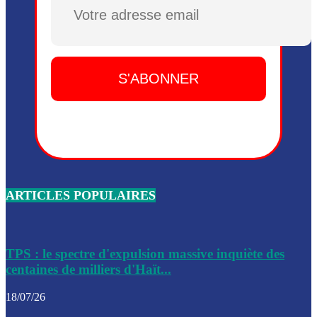
Plusieurs drones explosifs ont été largués dans la zone de 
Dieu, le mardi 2 juin.
Leslie Voltaire annonce la remise du pouvoir le 7 février, s
du 3 avril 2024
Médecins Sans Frontières (MSF) annonce la suspension de 
à Bel-Air
Nouveau Numéro d’Identification pour toute demande ou
renouvellement de passeport en Haïti
ARTICLES POPULAIRES
Le consul haïtien à Santiago démissionne, dénonçant les dif
migratoires des Haïtiens
Les forces de l’ordre ont lancé une vaste opération dans le
de Bel-Air et Bas-Delmas
TPS : le spectre d'expulsion massive inquiète des
centaines de milliers d'Haït...
Les forces de l’ordre ont réussi à neutraliser plusieurs ban
cadre d’une opération
18/07/26