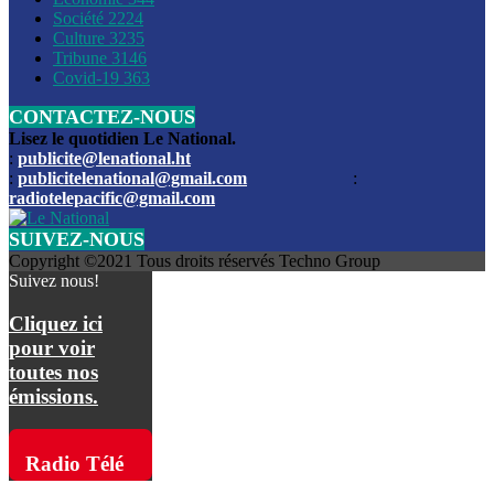
Société
2224
Culture
3235
Les funérailles du journaliste Jimmy Jean tué lors de l’atta
Tribune
3146
par les bandits
Covid-19
363
CONTACTEZ-NOUS
Des échanges de tirs entre les forces de l’ordre et des ban
signalés, mercredi
Lisez le quotidien Le National.
:
publicite@lenational.ht
:
publicitelenational@gmail.com
:
L’ancien directeur general de la police nationale d’Haiti, M
radiotelepacific@gmail.com
a été intronisé, mardi
SUIVEZ-NOUS
L’ex député Prophane Victor sous les verrous de la PNH. Il a
Copyright ©2021 Tous droits réservés Techno Group
dimanche par la DCPJ
Suivez nous!
Plus de 700 nouveaux policiers ont été gradués, vendredi, 
Cliquez ici
de Police nationale d’Haiti
pour voir
toutes nos
Le gouvernement américain a décidé de rembourser les fr
émissions.
dossier pour près de 100.000 migrants
La commission municipale de Pétion-Ville informe avoir pri
Radio Télé
mesures pour renforcer la sécurité