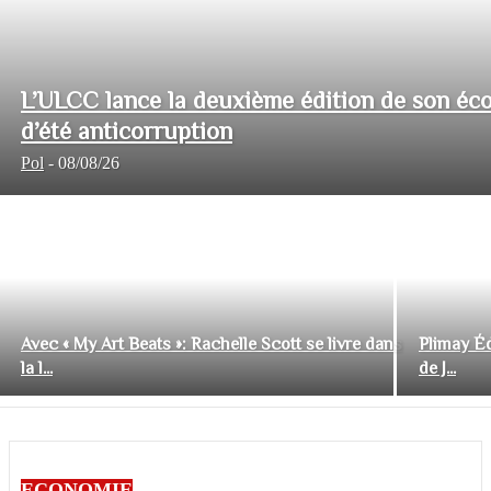
L’ULCC lance la deuxième édition de son éco
d’été anticorruption
Pol
-
08/08/26
Avec « My Art Beats »: Rachelle Scott se livre dans
Plimay Éd
la l...
de J...
ECONOMIE