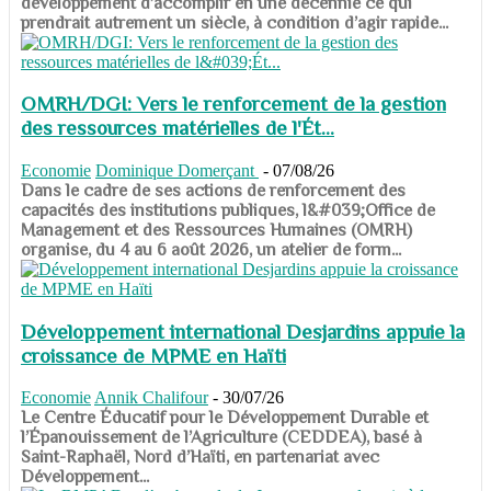
développement d’accomplir en une décennie ce qui
prendrait autrement un siècle, à condition d’agir rapide...
OMRH/DGI: Vers le renforcement de la gestion
des ressources matérielles de l'Ét...
Economie
Dominique Domerçant
-
07/08/26
Dans le cadre de ses actions de renforcement des
capacités des institutions publiques, l&#039;Office de
Management et des Ressources Humaines (OMRH)
organise, du 4 au 6 août 2026, un atelier de form...
Développement international Desjardins appuie la
croissance de MPME en Haïti
Economie
Annik Chalifour
-
30/07/26
​​​​​​​Le Centre Éducatif pour le Développement Durable et
l’Épanouissement de l’Agriculture (CEDDEA), basé à
Saint-Raphaël, Nord d’Haïti, en partenariat avec
Développement...