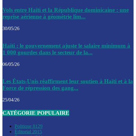
Le CEP a publié mardi le nouveau calendrier électoral pour
Vols entre Haïti et la République dominicaine : une
l’organisation des élections dans le pays
reprise aérienne à géométrie lim...
La DGI promet une solution aux problèmes d’immatriculatio
30/05/26
Gustavo Petro : Un appel à la solidarité entre Haïti et la C
Haïti : le gouvernement ajuste le salaire minimum à
des solutions communes
1 000 gourdes dans le secteur de la...
Le CPT envisage de moderniser l’aéroport du Cap-Haitien 
06/05/26
construire un autre aéroport
Le président colombien, Gustavo Petro, a visité la ville de 
Les États-Unis réaffirment leur soutien à Haïti et à la
mercredi
Force de répression des gang...
Le conseiller-président, Fritz Alphonse Jean, plaide pour l’
25/04/26
aide de 200M$ pour Haïti
CATÉGORIE POPULAIRE
Jour J – 2, des délégations commencent à arriver à Jacmel 
conseil des ministres
Politique
8129
Éditorial
2015
Le gouvernement a inauguré ce vendredi le port commercia