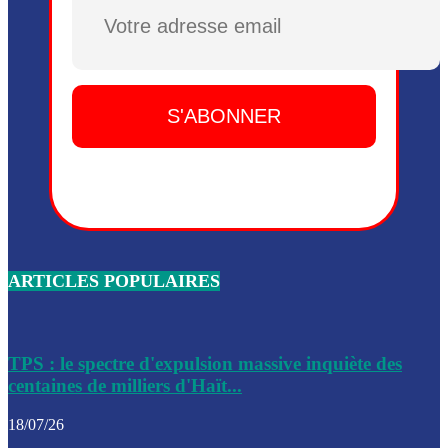
Dieu, le mardi 2 juin.
Plusieurs drones explosifs ont été largués dans la zone de 
Dieu, le mardi 2 juin.
Leslie Voltaire annonce la remise du pouvoir le 7 février, s
du 3 avril 2024
Médecins Sans Frontières (MSF) annonce la suspension de 
à Bel-Air
Nouveau Numéro d’Identification pour toute demande ou
renouvellement de passeport en Haïti
ARTICLES POPULAIRES
Le consul haïtien à Santiago démissionne, dénonçant les dif
migratoires des Haïtiens
Les forces de l’ordre ont lancé une vaste opération dans le
de Bel-Air et Bas-Delmas
TPS : le spectre d'expulsion massive inquiète des
centaines de milliers d'Haït...
Les forces de l’ordre ont réussi à neutraliser plusieurs ban
cadre d’une opération
18/07/26