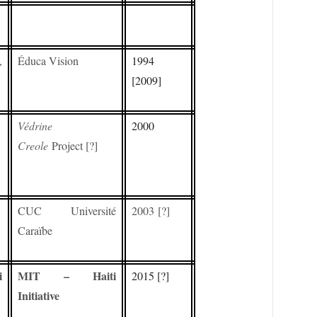
,
Éduca Vision
1994
[2009]
Védrine
2000
Creole
Project [?]
CUC Université
2003 [?]
Caraïbe
i
MIT – Haiti
2015 [?]
Initiative