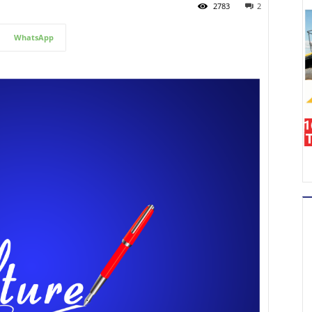
2783
2
WhatsApp