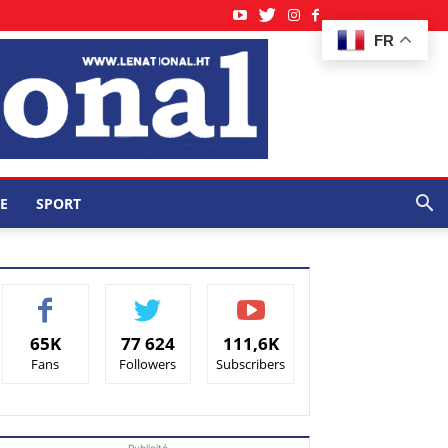
FR
E
SPORT
65K
77 624
111,6K
Fans
Followers
Subscribers