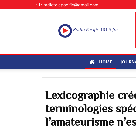
: radiotelepacific@gmail.com
Radio Pacific 101.5 fm
HOME
JOURN
Lexicographie créo
terminologies spéc
l’amateurisme n’e