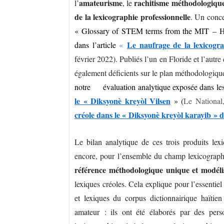
amateurisme
rachitisme méthodologiqu
l’
, le
de la lexicographie professionnelle
. Un conce
« Glossary of STEM terms from the MIT – Haiti
Le naufrage de la lexicogra
dans l’article
«
février 2022). Publiés l’un en Floride et l’autre
également déficients sur le plan méthodologique
notre évaluation analytique exposée dans les
le « Diksyonè kreyòl Vilsen
» (
Le National
créole dans le « Diksyonè kreyòl karayib » d
Le bilan analytique de ces trois produits lex
encore, pour l’ensemble du champ lexicographi
référence méthodologique unique et modéli
lexiques créoles. Cela explique pour l’essentiel
et lexiques du corpus dictionnairique haïti
amateur : ils ont été élaborés par des per