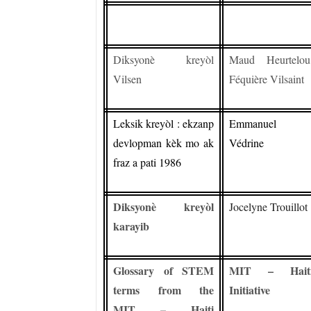
Diksyonè kreyòl
Maud Heurtelou
Vilsen
Féquière Vilsaint
Leksik kreyòl : ekzanp
Emmanuel
devlopman kèk mo ak
Védrine
fraz a pati 1986
Diksyonè kreyòl
Jocelyne Trouillot
karayib
Glossary of STEM
MIT – Hait
terms from the
Initiative
MIT – Haiti