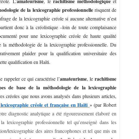
amateurisme
rachitisme méthodologique
créole.
L’
, le
et
odologie de la lexicographie professionnelle
risquent de
ufrage de la lexicographie créole si aucune alternative n’est
artient donc à la créolistique –loin de toute complaisance
documenté pour une lexicographie créole de haute qualité
de la méthodologie de la lexicographie professionnelle. Du
tivement plaider pour la qualification universitaire des
ette qualification en Haïti.
amateurisme
rachitisme
 rappeler ce qui caractérise l’
, le
pes de base de la méthodologie de la lexicographie
res créoles que nous avons analysés dans plusieurs articles,
lexicographie créole et française en Haïti
» (
par
Robert
tre diagnostic analytique a été rigoureusement élaboré en
a lexicographie professionnelle tel qu’enseigné dans les
tion/lexicographie des aires francophones et tel que mis en