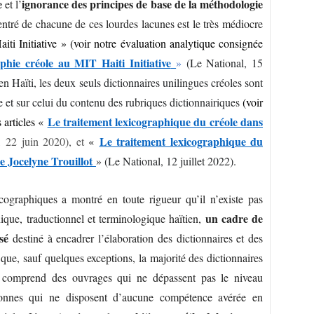
e
ignorance des principes de base de la méthodologie
et l’
ntré de chacune de ces lourdes lacunes est le très médiocre
 Initiative » (voir notre évaluation analytique consignée
phie créole au MIT Haiti Initiative
»
(Le National, 15
 en Haïti, les deux seuls dictionnaires unilingues créoles sont
 et sur celui du contenu des rubriques dictionnairiques
(voir
Le traitement lexicographique du créole dans
 articles
«
Le traitement lexicographique du
, 22 juin 2020), et
«
e Jocelyne Trouillot
»
(Le National, 12 juillet 2022).
icographiques a montré en toute rigueur qu’il n’existe pas
un cadre de
que, traductionnel et terminologique haïtien,
sé
destiné à encadrer l’élaboration des dictionnaires et des
 que, sauf quelques exceptions, la majorité des dictionnaires
en comprend des ouvrages qui ne dépassent pas le niveau
sonnes qui ne disposent d’aucune compétence avérée en