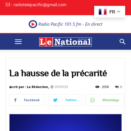
: radiotelepacific@gmail.com
FR
Radio Pacific 101.5 fm - En direct
La hausse de la précarité
�crit par : La Rédaction,
07/07/23
2058
0
Facebook
Twitter
WhatsApp