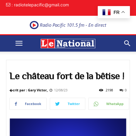
: radiotelepacific@gmail.com
FR
Radio Pacific 101.5 fm - En direct
Le château fort de la bêtise !
�crit par : Gary Victor,
12/08/23
2198
0
Facebook
Twitter
WhatsApp