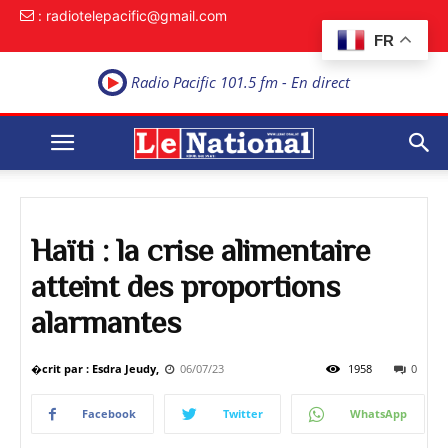
: radiotelepacific@gmail.com
FR
Radio Pacific 101.5 fm - En direct
Haïti : la crise alimentaire
atteint des proportions
alarmantes
�crit par : Esdra Jeudy,
06/07/23
1958
0
Facebook
Twitter
WhatsApp