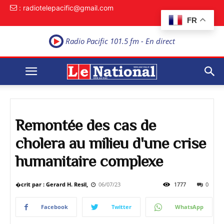
: radiotelepacific@gmail.com
FR
Radio Pacific 101.5 fm - En direct
Remontée des cas de
cholera au milieu d'une crise
humanitaire complexe
�crit par : Gerard H. Resil,
06/07/23
1777
0
Facebook
Twitter
WhatsApp