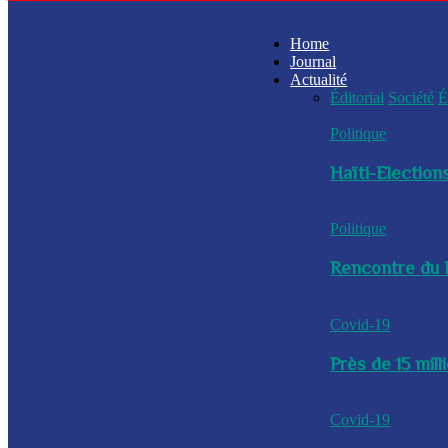
Home
Journal
Actualité
Éditorial
Société
É
Politique
Haïti-Elections
Politique
Rencontre du P
Covid-19
Près de 15 mil
Covid-19