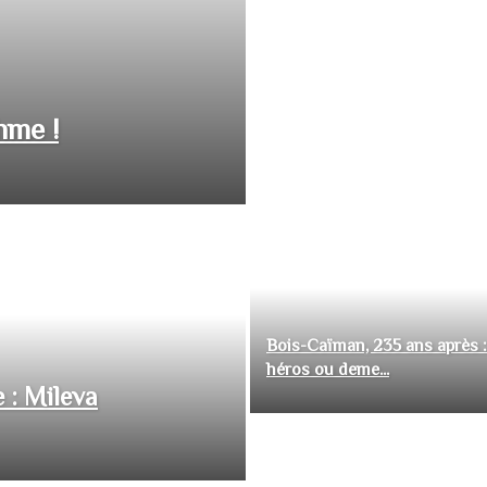
hme !
Bois-Caïman, 235 ans après :
héros ou deme...
 : Mileva