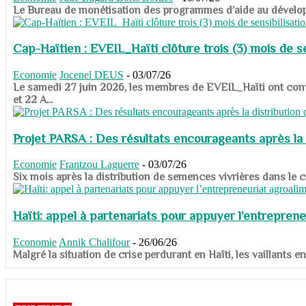
​​​​​​​Le Bureau de monétisation des programmes d’aide au dévelo
Cap-Haïtien : EVEIL_Haïti clôture trois (3) mois de sen
Economie
Jocenel DEUS
-
03/07/26
Le samedi 27 juin 2026, les membres de EVEIL_Haïti ont convié
et 22 A...
Projet PARSA : Des résultats encourageants après la 
Economie
Frantzou Laguerre
-
03/07/26
​​​​​​​Six mois après la distribution de semences vivrières dans 
Haïti: appel à partenariats pour appuyer l’entreprene
Economie
Annik Chalifour
-
26/06/26
​​​​​​​Malgré la situation de crise perdurant en Haïti, les vailla