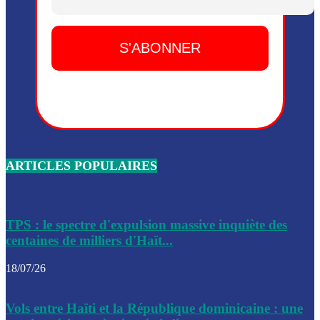
Dieu, le mardi 2 juin.
Leslie Voltaire annonce la remise du pouvoir le 7 février, s
du 3 avril 2024
Médecins Sans Frontières (MSF) annonce la suspension de 
à Bel-Air
Nouveau Numéro d’Identification pour toute demande ou
renouvellement de passeport en Haïti
ARTICLES POPULAIRES
Le consul haïtien à Santiago démissionne, dénonçant les dif
migratoires des Haïtiens
Les forces de l’ordre ont lancé une vaste opération dans le
de Bel-Air et Bas-Delmas
TPS : le spectre d'expulsion massive inquiète des
centaines de milliers d'Haït...
Les forces de l’ordre ont réussi à neutraliser plusieurs ban
cadre d’une opération
18/07/26
Le CEP a publié mardi le nouveau calendrier électoral pour
Vols entre Haïti et la République dominicaine : une
l’organisation des élections dans le pays