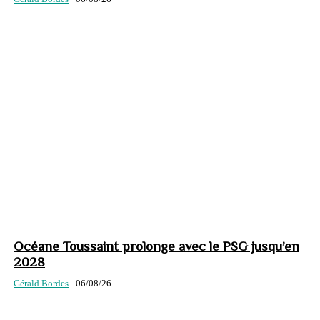
Océane Toussaint prolonge avec le PSG jusqu’en
2028
Gérald Bordes
-
06/08/26