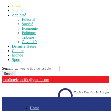
Home
Journal
Actualité
Éditorial
Société
Économie
Politique
Tribune
Covid-19
Dernière Heure
Culture
Monde
Sport
Search
: radiotelepacific@gmail.com
Radio Pacific 101.5 fm
Home
Radio Pacific 101.5 fm - En direct