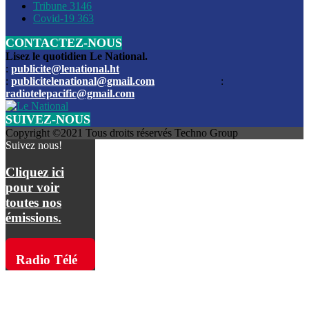
Les funérailles du journaliste Jimmy Jean tué lors de l’atta
Tribune
3146
par les bandits
Covid-19
363
CONTACTEZ-NOUS
Des échanges de tirs entre les forces de l’ordre et des ban
signalés, mercredi
Lisez le quotidien Le National.
:
publicite@lenational.ht
:
publicitelenational@gmail.com
:
L’ancien directeur general de la police nationale d’Haiti, M
radiotelepacific@gmail.com
a été intronisé, mardi
SUIVEZ-NOUS
L’ex député Prophane Victor sous les verrous de la PNH. Il a
Copyright ©2021 Tous droits réservés Techno Group
dimanche par la DCPJ
Suivez nous!
Plus de 700 nouveaux policiers ont été gradués, vendredi, 
Cliquez ici
de Police nationale d’Haiti
pour voir
toutes nos
Le gouvernement américain a décidé de rembourser les fr
émissions.
dossier pour près de 100.000 migrants
La commission municipale de Pétion-Ville informe avoir pri
Radio Télé
mesures pour renforcer la sécurité
Pacific sur
L’Administration fédérale de l’Aviation (FAA) a atténué l’int
vols vers Haïti