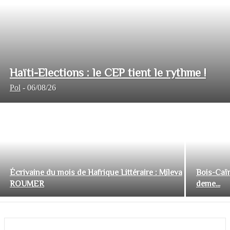
Haïti-Elections : le CEP tient le rythme !
Pol
-
06/08/26
Écrivaine du mois de Hafrique Littéraire : Mileva
Bois-Caïm
ROUMER
deme...