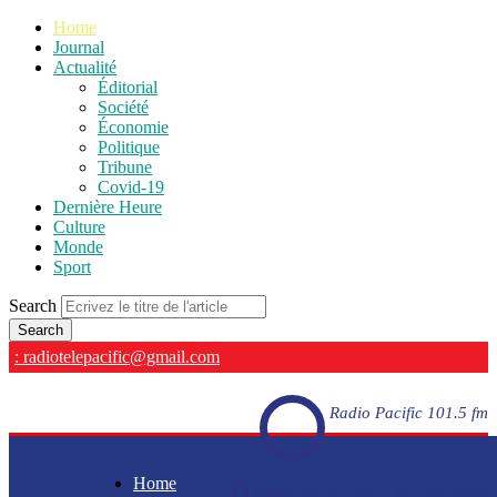
Home
Journal
Actualité
Éditorial
Société
Économie
Politique
Tribune
Covid-19
Dernière Heure
Culture
Monde
Sport
Search
: radiotelepacific@gmail.com
Radio Pacific 101.5 fm
Home
Radio Pacific 101.5 fm - En direct