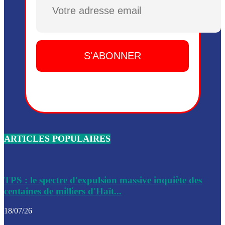
Plusieurs drones explosifs ont été largués dans la zone de 
Dieu, le mardi 2 juin.
Leslie Voltaire annonce la remise du pouvoir le 7 février, s
du 3 avril 2024
Médecins Sans Frontières (MSF) annonce la suspension de 
à Bel-Air
Nouveau Numéro d’Identification pour toute demande ou
renouvellement de passeport en Haïti
ARTICLES POPULAIRES
Le consul haïtien à Santiago démissionne, dénonçant les dif
migratoires des Haïtiens
Les forces de l’ordre ont lancé une vaste opération dans le
de Bel-Air et Bas-Delmas
TPS : le spectre d'expulsion massive inquiète des
centaines de milliers d'Haït...
Les forces de l’ordre ont réussi à neutraliser plusieurs ban
cadre d’une opération
18/07/26