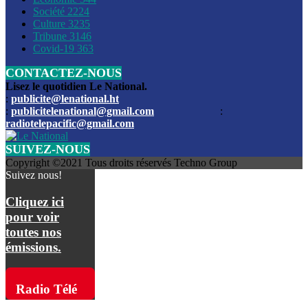
Société
2224
Culture
3235
Les funérailles du journaliste Jimmy Jean tué lors de l’atta
Tribune
3146
par les bandits
Covid-19
363
CONTACTEZ-NOUS
Des échanges de tirs entre les forces de l’ordre et des ban
signalés, mercredi
Lisez le quotidien Le National.
:
publicite@lenational.ht
:
publicitelenational@gmail.com
:
L’ancien directeur general de la police nationale d’Haiti, M
radiotelepacific@gmail.com
a été intronisé, mardi
SUIVEZ-NOUS
L’ex député Prophane Victor sous les verrous de la PNH. Il a
Copyright ©2021 Tous droits réservés Techno Group
dimanche par la DCPJ
Suivez nous!
Plus de 700 nouveaux policiers ont été gradués, vendredi, 
Cliquez ici
de Police nationale d’Haiti
pour voir
toutes nos
Le gouvernement américain a décidé de rembourser les fr
émissions.
dossier pour près de 100.000 migrants
La commission municipale de Pétion-Ville informe avoir pri
Radio Télé
mesures pour renforcer la sécurité