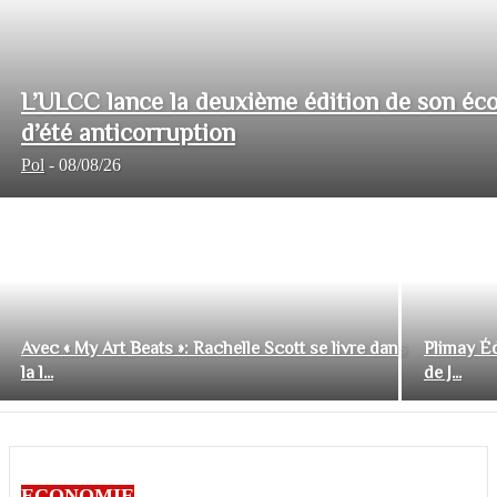
L’ULCC lance la deuxième édition de son éco
d’été anticorruption
Pol
-
08/08/26
Avec « My Art Beats »: Rachelle Scott se livre dans
Plimay Éd
la l...
de J...
ECONOMIE